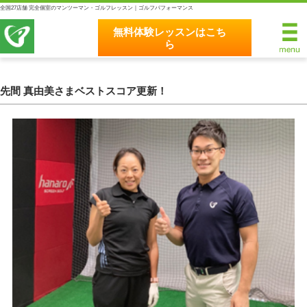
全国27店舗 完全個室のマンツーマン・ゴルフレッスン｜ゴルフパフォーマンス
無料体験レッスンはこち
ら
無料体験レッスンはこちら
ホーム
先間 真由美さまベストスコア更新！
ゴルフパフォーマンスの8つのこだわり
完全個室マンツーマンレッスン
統一されたレッスン理論
最新のスイング解析システム
独自のコースティーチング
クラブフィッティングの５つのこだわり
全額返金保証