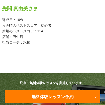
先間 真由美さま
原田メソッド
エゴスキューメソッド
達成日：10/8
入会時のベストスコア：初心者
新規のベストスコア：114
レッスン内容
店舗：府中店
担当コーチ：水柿
ゴルフが楽しみたい（初心者）
短期間での上達（初心者）
シングルを目指したい（中・上級者）
飛距離アップしたい
只今、無料体験レッスンを実施しています。
自分に合うクラブが欲しい
法人向けプラン
無料体験レッスン予約