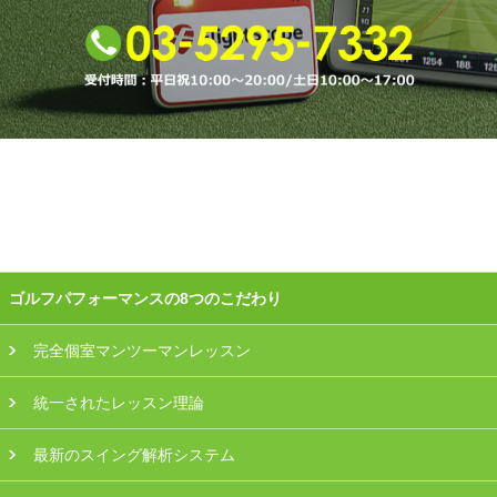
プラン・料金
店舗一覧
東京
関東（神奈川・埼玉・千葉）
中部（静岡・愛知）
関西（大阪・兵庫・滋賀）
ゴルフパフォーマンスの8つのこだわり
受講生の声
完全個室マンツーマンレッスン
統一されたレッスン理論
よくある質問
最新のスイング解析システム
採用情報