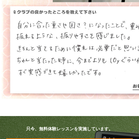
プラン・料金
店舗一覧
東京
関東（神奈川・埼玉・千葉）
中部（静岡・愛知）
関西（大阪・兵庫・滋賀）
受講生の声
よくある質問
只今、無料体験レッスンを実施しています。
採用情報