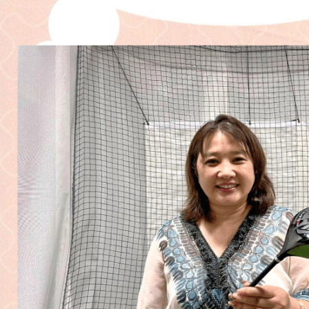
原田メソッド
エゴスキューメソッド
レッスン内容
ゴルフが楽しみたい（初心者）
短期間での上達（初心者）
シングルを目指したい（中・上級者）
飛距離アップしたい
自分に合うクラブが欲しい
法人向けプラン