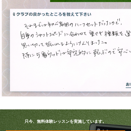
プラン・料金
店舗一覧
東京
関東（神奈川・埼玉・千葉）
中部（静岡・愛知）
関西（大阪・兵庫・滋賀）
受講生の声
よくある質問
只今、無料体験レッスンを実施しています。
採用情報