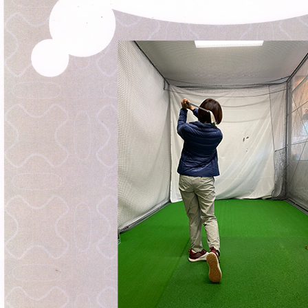
原田メソッド
エゴスキューメソッド
レッスン内容
ゴルフが楽しみたい（初心者）
短期間での上達（初心者）
シングルを目指したい（中・上級者）
飛距離アップしたい
自分に合うクラブが欲しい
法人向けプラン