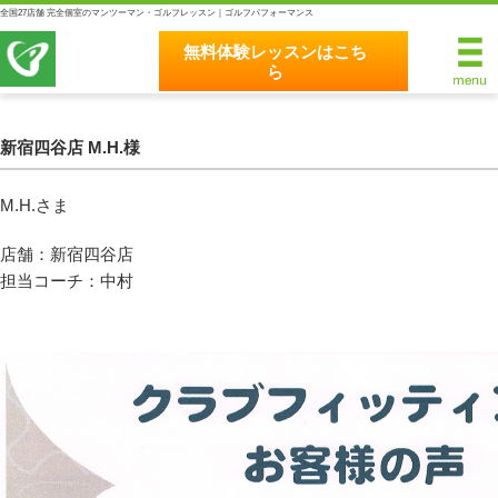
全国27店舗 完全個室のマンツーマン・ゴルフレッスン｜ゴルフパフォーマンス
無料体験レッスンはこち
ら
無料体験レッスンはこちら
ホーム
新宿四谷店 M.H.様
ゴルフパフォーマンスの8つのこだわり
M.H.さま
完全個室マンツーマンレッスン
店舗：新宿四谷店
担当コーチ：中村
統一されたレッスン理論
最新のスイング解析システム
独自のコースティーチング
クラブフィッティングの５つのこだわり
全額返金保証