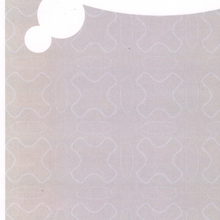
原田メソッド
エゴスキューメソッド
レッスン内容
ゴルフが楽しみたい（初心者）
短期間での上達（初心者）
シングルを目指したい（中・上級者）
飛距離アップしたい
自分に合うクラブが欲しい
法人向けプラン