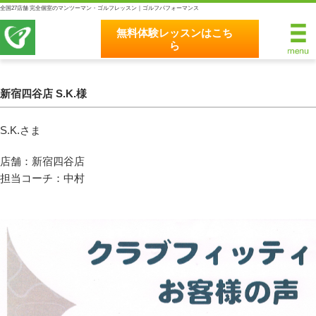
全国27店舗 完全個室のマンツーマン・ゴルフレッスン｜ゴルフパフォーマンス
無料体験レッスンはこち
ら
無料体験レッスンはこちら
ホーム
新宿四谷店 S.K.様
ゴルフパフォーマンスの8つのこだわり
S.K.さま
完全個室マンツーマンレッスン
店舗：新宿四谷店
担当コーチ：中村
統一されたレッスン理論
最新のスイング解析システム
独自のコースティーチング
クラブフィッティングの５つのこだわり
全額返金保証