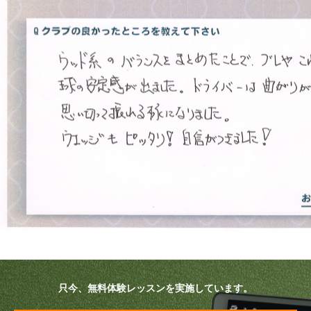
プラン・料金
店舗一覧
東京
関東（神奈川・埼玉・千葉）
中部（静岡・愛知）
関西（大阪・兵庫・滋賀）
受講生の声
よくある質問
只今、無料体験レッスンを実施しています。
採用情報