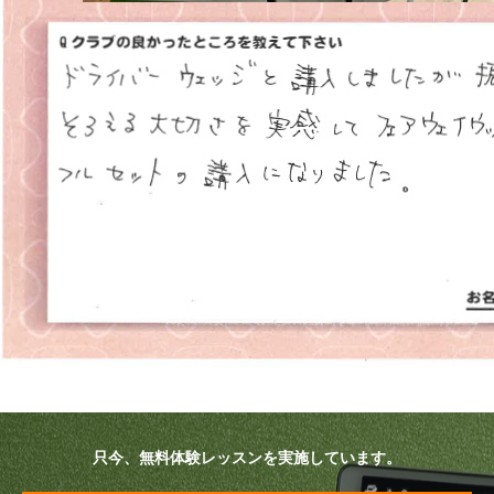
プラン・料金
店舗一覧
東京
関東（神奈川・埼玉・千葉）
中部（静岡・愛知）
関西（大阪・兵庫・滋賀）
受講生の声
よくある質問
只今、無料体験レッスンを実施しています。
採用情報