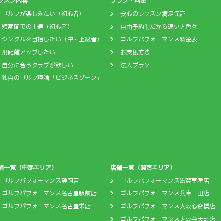
ッスン内容
プラン・料金
ゴルフが楽しみたい（初心者）
安心のレッスン満足保証
短期間での上達（初心者）
自由予約制だから通い方色々
シングルを目指したい（中・上級者）
ゴルフパフォーマンス料金表
飛距離アップしたい
お支払方法
自分に合うクラブが欲しい
法人プラン
独自のゴルフ理論「ビジネスゾーン」
舗一覧（中部エリア）
店舗一覧（関西エリア）
ゴルフパフォーマンス静岡店
ゴルフパフォーマンス滋賀草津店
ゴルフパフォーマンス名古屋駅前店
ゴルフパフォーマンス兵庫三田店
ゴルフパフォーマンス名古屋栄店
ゴルフパフォーマンス大阪心斎橋店
ゴルフパフォーマンス大阪弁天町店