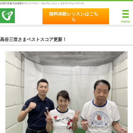
全国27店舗 完全個室のマンツーマン・ゴルフレッスン｜ゴルフパフォーマンス
無料体験レッスンはこち
ら
無料体験レッスンはこちら
ホーム
高谷三世さまベストスコア更新！
ゴルフパフォーマンスの8つのこだわり
完全個室マンツーマンレッスン
統一されたレッスン理論
最新のスイング解析システム
独自のコースティーチング
クラブフィッティングの５つのこだわり
全額返金保証