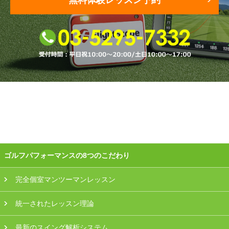
プラン・料金
店舗一覧
東京
関東（神奈川・埼玉・千葉）
中部（静岡・愛知）
関西（大阪・兵庫・滋賀）
ゴルフパフォーマンスの8つのこだわり
受講生の声
完全個室マンツーマンレッスン
よくある質問
統一されたレッスン理論
採用情報
最新のスイング解析システム