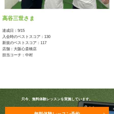
原田メソッド
高谷三世さま
エゴスキューメソッド
達成日：9/15
レッスン内容
入会時のベストスコア：130
新規のベストスコア：117
ゴルフが楽しみたい（初心者）
店舗：大阪心斎橋店
担当コーチ：中村
短期間での上達（初心者）
シングルを目指したい（中・上級者）
飛距離アップしたい
自分に合うクラブが欲しい
只今、無料体験レッスンを実施しています。
法人向けプラン
無料体験レッスン予約