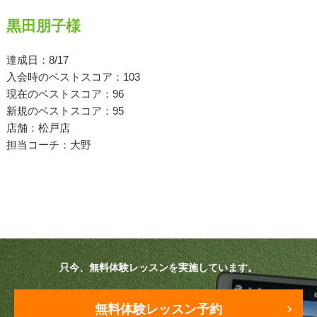
黒田朋子様
原田メソッド
エゴスキューメソッド
達成日：8/17
入会時のベストスコア：103
現在のベストスコア：96
レッスン内容
新規のベストスコア：95
店舗：松戸店
ゴルフが楽しみたい（初心者）
担当コーチ：大野
短期間での上達（初心者）
シングルを目指したい（中・上級者）
飛距離アップしたい
自分に合うクラブが欲しい
只今、無料体験レッスンを実施しています。
法人向けプラン
無料体験レッスン予約