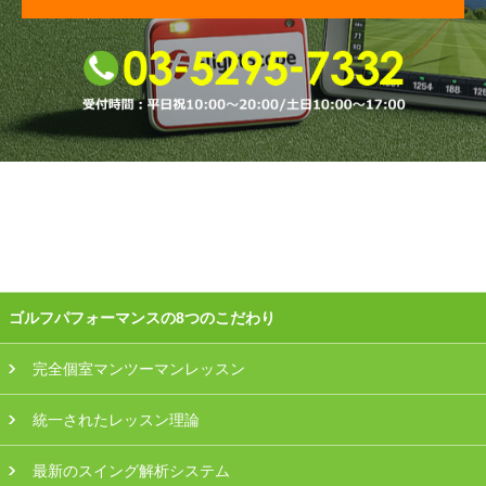
プラン・料金
店舗一覧
東京
関東（神奈川・埼玉・千葉）
中部（静岡・愛知）
関西（大阪・兵庫・滋賀）
ゴルフパフォーマンスの8つのこだわり
受講生の声
完全個室マンツーマンレッスン
よくある質問
統一されたレッスン理論
採用情報
最新のスイング解析システム