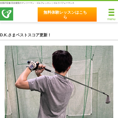
全国27店舗 完全個室のマンツーマン・ゴルフレッスン｜ゴルフパフォーマンス
無料体験レッスンはこち
ら
無料体験レッスンはこちら
ホーム
D.K.さまベストスコア更新！
ゴルフパフォーマンスの8つのこだわり
完全個室マンツーマンレッスン
統一されたレッスン理論
最新のスイング解析システム
独自のコースティーチング
クラブフィッティングの５つのこだわり
全額返金保証