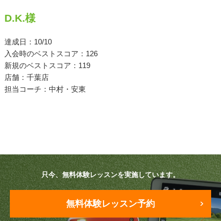
D.K.様
原田メソッド
エゴスキューメソッド
達成日：10/10
入会時のベストスコア：126
新規のベストスコア：119
レッスン内容
店舗：千葉店
担当コーチ：中村・安東
ゴルフが楽しみたい（初心者）
短期間での上達（初心者）
シングルを目指したい（中・上級者）
飛距離アップしたい
只今、無料体験レッスンを実施しています。
自分に合うクラブが欲しい
法人向けプラン
無料体験レッスン予約