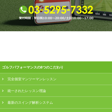
プラン・料金
店舗一覧
東京
関東（神奈川・埼玉・千葉）
中部（静岡・愛知）
関西（大阪・兵庫・滋賀）
ゴルフパフォーマンスの8つのこだわり
受講生の声
完全個室マンツーマンレッスン
統一されたレッスン理論
よくある質問
最新のスイング解析システム
採用情報