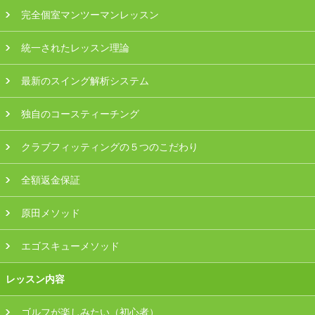
プラン・料金
完全個室マンツーマンレッスン
統一されたレッスン理論
店舗一覧
最新のスイング解析システム
東京
独自のコースティーチング
関東（神奈川・埼玉・千葉）
クラブフィッティングの５つのこだわり
中部（静岡・愛知）
全額返金保証
関西（大阪・兵庫・滋賀）
原田メソッド
受講生の声
エゴスキューメソッド
よくある質問
レッスン内容
採用情報
ゴルフが楽しみたい（初心者）