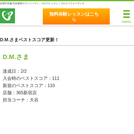
全国27店舗 完全個室のマンツーマン・ゴルフレッスン｜ゴルフパフォーマンス
無料体験レッスンはこち
ら
無料体験レッスンはこちら
ホーム
D.M.さまベストスコア更新！
ゴルフパフォーマンスの8つのこだわり
D.M.さま
完全個室マンツーマンレッスン
達成日：2/2
入会時のベストスコア：111
統一されたレッスン理論
新規のベストスコア：110
最新のスイング解析システム
店舗：365新宿店
担当コーチ：大谷
独自のコースティーチング
クラブフィッティングの５つのこだわり
全額返金保証