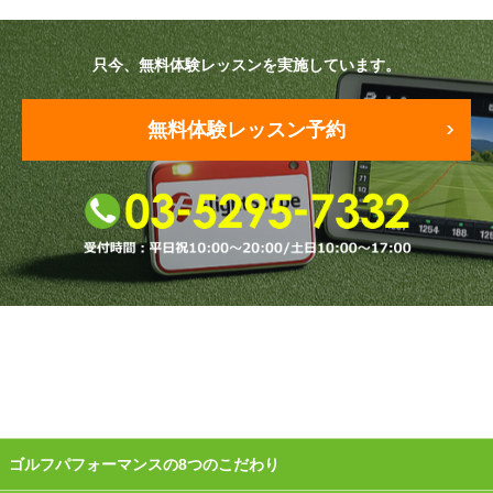
原田メソッド
只今、無料体験レッスンを実施しています。
エゴスキューメソッド
無料体験レッスン予約
レッスン内容
ゴルフが楽しみたい（初心者）
短期間での上達（初心者）
シングルを目指したい（中・上級者）
飛距離アップしたい
自分に合うクラブが欲しい
法人向けプラン
ゴルフパフォーマンスの8つのこだわり