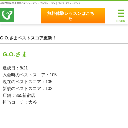
全国27店舗 完全個室のマンツーマン・ゴルフレッスン｜ゴルフパフォーマンス
無料体験レッスンはこち
ら
無料体験レッスンはこちら
ホーム
G.O.さまベストスコア更新！
ゴルフパフォーマンスの8つのこだわり
G.O.さま
完全個室マンツーマンレッスン
達成日：8/21
入会時のベストスコア：105
統一されたレッスン理論
現在のベストスコア：105
最新のスイング解析システム
新規のベストスコア：102
店舗：365新宿店
独自のコースティーチング
担当コーチ：大谷
クラブフィッティングの５つのこだわり
全額返金保証