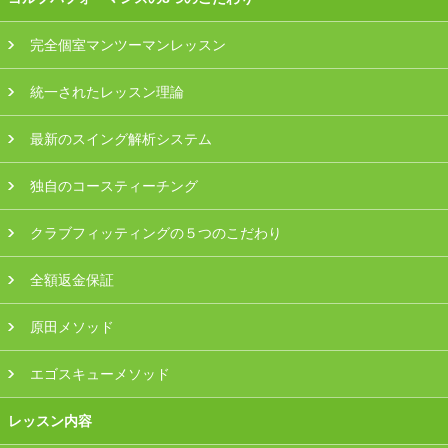
プラン・料金
完全個室マンツーマンレッスン
店舗一覧
統一されたレッスン理論
東京
最新のスイング解析システム
関東（神奈川・埼玉・千葉）
独自のコースティーチング
中部（静岡・愛知）
クラブフィッティングの５つのこだわり
関西（大阪・兵庫・滋賀）
全額返金保証
受講生の声
原田メソッド
よくある質問
エゴスキューメソッド
レッスン内容
採用情報