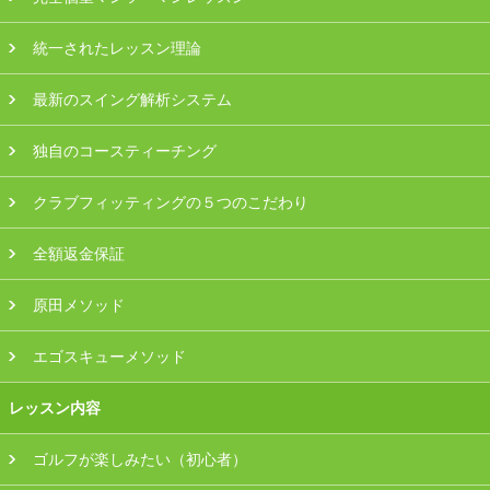
プラン・料金
統一されたレッスン理論
店舗一覧
最新のスイング解析システム
東京
独自のコースティーチング
関東（神奈川・埼玉・千葉）
クラブフィッティングの５つのこだわり
中部（静岡・愛知）
全額返金保証
関西（大阪・兵庫・滋賀）
原田メソッド
受講生の声
エゴスキューメソッド
よくある質問
レッスン内容
ゴルフが楽しみたい（初心者）
採用情報