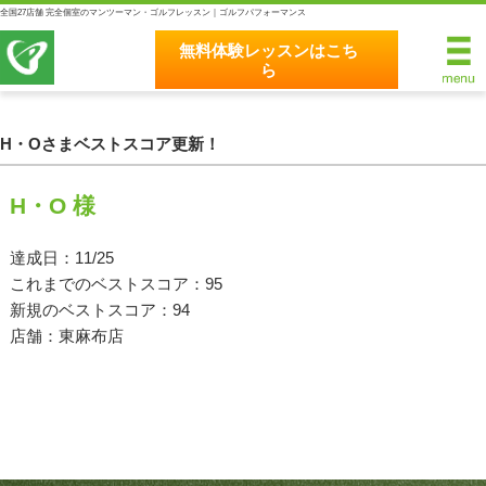
全国27店舗 完全個室のマンツーマン・ゴルフレッスン｜ゴルフパフォーマンス
無料体験レッスンはこち
ら
無料体験レッスンはこちら
ホーム
H・Oさまベストスコア更新！
ゴルフパフォーマンスの8つのこだわり
H・O 様
完全個室マンツーマンレッスン
達成日：11/25
これまでのベストスコア：95
統一されたレッスン理論
新規のベストスコア：94
最新のスイング解析システム
店舗：東麻布店
独自のコースティーチング
クラブフィッティングの５つのこだわり
全額返金保証