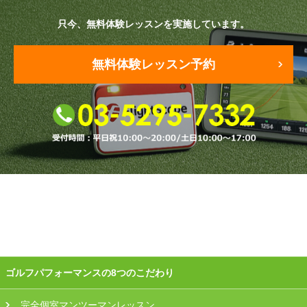
只今、無料体験レッスンを実施しています。
原田メソッド
エゴスキューメソッド
無料体験レッスン予約
レッスン内容
ゴルフが楽しみたい（初心者）
短期間での上達（初心者）
シングルを目指したい（中・上級者）
飛距離アップしたい
自分に合うクラブが欲しい
ゴルフパフォーマンスの8つのこだわり
法人向けプラン
完全個室マンツーマンレッスン