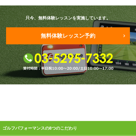
原田メソッド
只今、無料体験レッスンを実施しています。
エゴスキューメソッド
無料体験レッスン予約
レッスン内容
ゴルフが楽しみたい（初心者）
短期間での上達（初心者）
シングルを目指したい（中・上級者）
飛距離アップしたい
自分に合うクラブが欲しい
法人向けプラン
ゴルフパフォーマンスの8つのこだわり