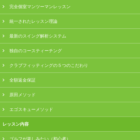
プラン・料金
完全個室マンツーマンレッスン
統一されたレッスン理論
店舗一覧
最新のスイング解析システム
東京
独自のコースティーチング
関東（神奈川・埼玉・千葉）
クラブフィッティングの５つのこだわり
中部（静岡・愛知）
全額返金保証
関西（大阪・兵庫・滋賀）
原田メソッド
受講生の声
エゴスキューメソッド
よくある質問
レッスン内容
採用情報
ゴルフが楽しみたい（初心者）