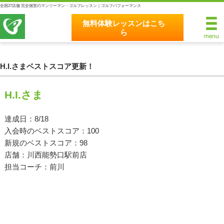
全国27店舗 完全個室のマンツーマン・ゴルフレッスン｜ゴルフパフォーマンス
無料体験レッスンはこち
ら
無料体験レッスンはこちら
ホーム
H.I.さまベストスコア更新！
ゴルフパフォーマンスの8つのこだわり
H.I.さま
完全個室マンツーマンレッスン
達成日：8/18
入会時のベストスコア：100
統一されたレッスン理論
新規のベストスコア：98
最新のスイング解析システム
店舗：川西能勢口駅前店
担当コーチ：前川
独自のコースティーチング
クラブフィッティングの５つのこだわり
全額返金保証