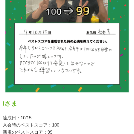
原田メソッド
エゴスキューメソッド
レッスン内容
ゴルフが楽しみたい（初心者）
短期間での上達（初心者）
シングルを目指したい（中・上級者）
飛距離アップしたい
Iさま
自分に合うクラブが欲しい
達成日：10/15
法人向けプラン
入会時のベストスコア：100
新規のベストスコア：99