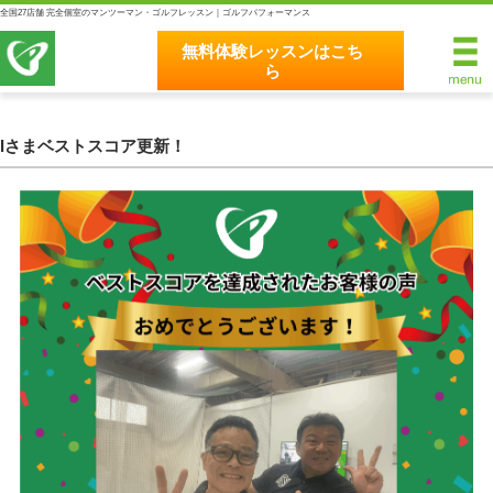
全国27店舗 完全個室のマンツーマン・ゴルフレッスン｜ゴルフパフォーマンス
無料体験レッスンはこち
ら
無料体験レッスンはこちら
ホーム
Iさまベストスコア更新！
ゴルフパフォーマンスの8つのこだわり
完全個室マンツーマンレッスン
統一されたレッスン理論
最新のスイング解析システム
独自のコースティーチング
クラブフィッティングの５つのこだわり
全額返金保証