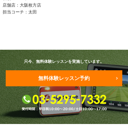
プラン・料金
店舗店：大阪枚方店
担当コーチ：太田
店舗一覧
東京
関東（神奈川・埼玉・千葉）
中部（静岡・愛知）
只今、無料体験レッスンを実施しています。
関西（大阪・兵庫・滋賀）
無料体験レッスン予約
受講生の声
よくある質問
採用情報