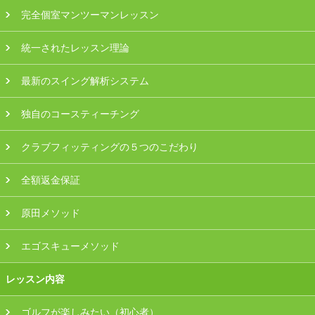
プラン・料金
完全個室マンツーマンレッスン
統一されたレッスン理論
店舗一覧
最新のスイング解析システム
東京
独自のコースティーチング
関東（神奈川・埼玉・千葉）
クラブフィッティングの５つのこだわり
中部（静岡・愛知）
全額返金保証
関西（大阪・兵庫・滋賀）
原田メソッド
受講生の声
エゴスキューメソッド
よくある質問
レッスン内容
採用情報
ゴルフが楽しみたい（初心者）