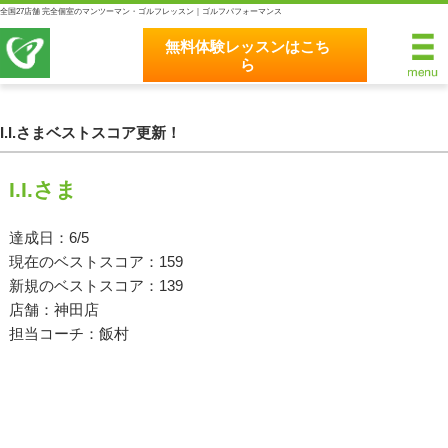
全国27店舗 完全個室のマンツーマン・ゴルフレッスン｜ゴルフパフォーマンス
無料体験レッスンはこち
ら
無料体験レッスンはこちら
ホーム
I.I.さまベストスコア更新！
ゴルフパフォーマンスの8つのこだわり
I.I.さま
完全個室マンツーマンレッスン
達成日：6/5
現在のベストスコア：159
統一されたレッスン理論
新規のベストスコア：139
最新のスイング解析システム
店舗：神田店
担当コーチ：飯村
独自のコースティーチング
クラブフィッティングの５つのこだわり
全額返金保証