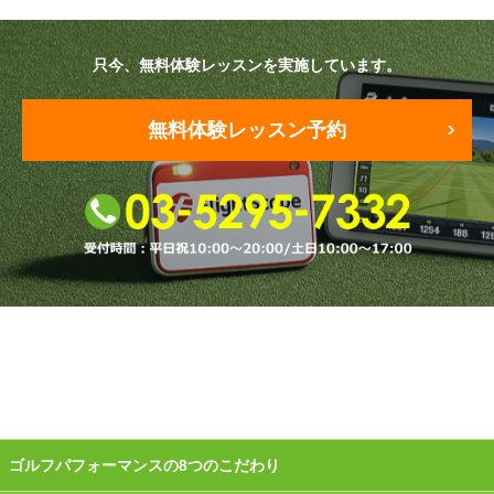
原田メソッド
只今、無料体験レッスンを実施しています。
エゴスキューメソッド
無料体験レッスン予約
レッスン内容
ゴルフが楽しみたい（初心者）
短期間での上達（初心者）
シングルを目指したい（中・上級者）
飛距離アップしたい
自分に合うクラブが欲しい
法人向けプラン
ゴルフパフォーマンスの8つのこだわり