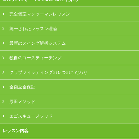
プラン・料金
完全個室マンツーマンレッスン
店舗一覧
統一されたレッスン理論
東京
最新のスイング解析システム
関東（神奈川・埼玉・千葉）
独自のコースティーチング
中部（静岡・愛知）
クラブフィッティングの５つのこだわり
関西（大阪・兵庫・滋賀）
全額返金保証
受講生の声
原田メソッド
よくある質問
エゴスキューメソッド
レッスン内容
採用情報