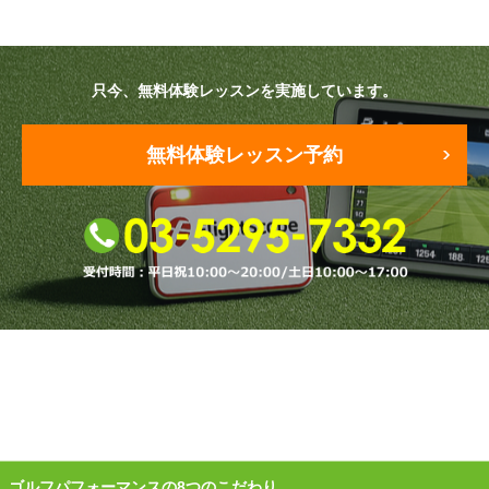
原田メソッド
只今、無料体験レッスンを実施しています。
エゴスキューメソッド
レッスン内容
無料体験レッスン予約
ゴルフが楽しみたい（初心者）
短期間での上達（初心者）
シングルを目指したい（中・上級者）
飛距離アップしたい
自分に合うクラブが欲しい
法人向けプラン
ゴルフパフォーマンスの8つのこだわり