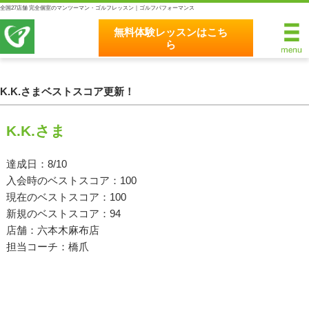
全国27店舗 完全個室のマンツーマン・ゴルフレッスン｜ゴルフパフォーマンス
無料体験レッスンはこち
ら
無料体験レッスンはこちら
ホーム
K.K.さまベストスコア更新！
ゴルフパフォーマンスの8つのこだわり
K.K.さま
完全個室マンツーマンレッスン
達成日：8/10
入会時のベストスコア：100
統一されたレッスン理論
現在のベストスコア：100
最新のスイング解析システム
新規のベストスコア：94
店舗：六本木麻布店
独自のコースティーチング
担当コーチ：橋爪
クラブフィッティングの５つのこだわり
全額返金保証