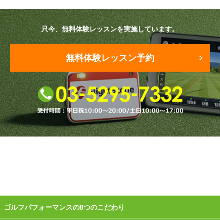
原田メソッド
只今、無料体験レッスンを実施しています。
エゴスキューメソッド
無料体験レッスン予約
レッスン内容
ゴルフが楽しみたい（初心者）
短期間での上達（初心者）
シングルを目指したい（中・上級者）
飛距離アップしたい
自分に合うクラブが欲しい
法人向けプラン
ゴルフパフォーマンスの8つのこだわり