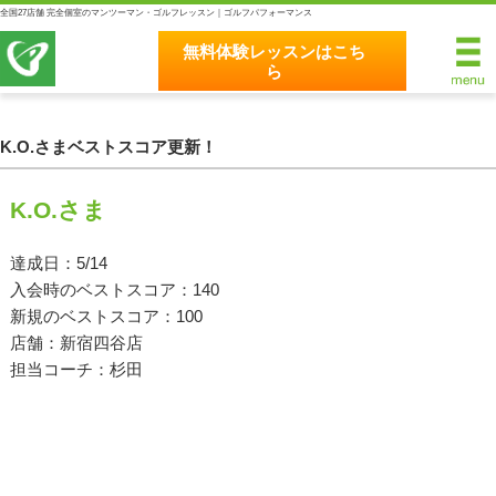
全国27店舗 完全個室のマンツーマン・ゴルフレッスン｜ゴルフパフォーマンス
無料体験レッスンはこち
ら
無料体験レッスンはこちら
ホーム
K.O.さまベストスコア更新！
ゴルフパフォーマンスの8つのこだわり
K.O.さま
完全個室マンツーマンレッスン
達成日：5/14
入会時のベストスコア：140
統一されたレッスン理論
新規のベストスコア：100
最新のスイング解析システム
店舗：新宿四谷店
担当コーチ：杉田
独自のコースティーチング
クラブフィッティングの５つのこだわり
全額返金保証