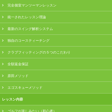
プラン・料金
完全個室マンツーマンレッスン
統一されたレッスン理論
店舗一覧
最新のスイング解析システム
東京
独自のコースティーチング
関東（神奈川・埼玉・千葉）
クラブフィッティングの５つのこだわり
中部（静岡・愛知）
全額返金保証
関西（大阪・兵庫・滋賀）
原田メソッド
受講生の声
エゴスキューメソッド
よくある質問
レッスン内容
採用情報
ゴルフが楽しみたい（初心者）