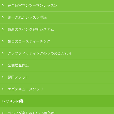
プラン・料金
完全個室マンツーマンレッスン
統一されたレッスン理論
店舗一覧
最新のスイング解析システム
東京
独自のコースティーチング
関東（神奈川・埼玉・千葉）
クラブフィッティングの５つのこだわり
中部（静岡・愛知）
全額返金保証
関西（大阪・兵庫・滋賀）
原田メソッド
受講生の声
エゴスキューメソッド
よくある質問
レッスン内容
採用情報
ゴルフが楽しみたい（初心者）