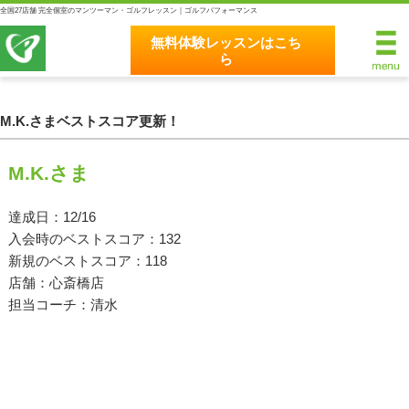
全国27店舗 完全個室のマンツーマン・ゴルフレッスン｜ゴルフパフォーマンス
無料体験レッスンはこち
ら
無料体験レッスンはこちら
ホーム
M.K.さまベストスコア更新！
ゴルフパフォーマンスの8つのこだわり
M.K.さま
完全個室マンツーマンレッスン
達成日：12/16
入会時のベストスコア：132
統一されたレッスン理論
新規のベストスコア：118
最新のスイング解析システム
店舗：心斎橋店
担当コーチ：清水
独自のコースティーチング
クラブフィッティングの５つのこだわり
全額返金保証