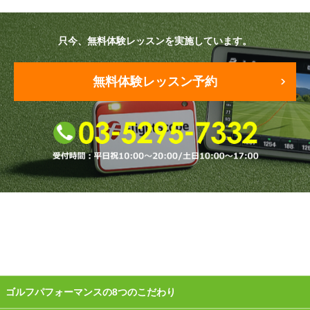
原田メソッド
只今、無料体験レッスンを実施しています。
エゴスキューメソッド
無料体験レッスン予約
レッスン内容
ゴルフが楽しみたい（初心者）
短期間での上達（初心者）
シングルを目指したい（中・上級者）
飛距離アップしたい
自分に合うクラブが欲しい
法人向けプラン
ゴルフパフォーマンスの8つのこだわり