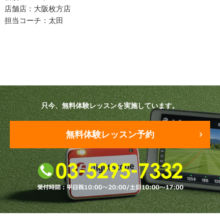
プラン・料金
店舗店：大阪枚方店
担当コーチ：太田
店舗一覧
東京
関東（神奈川・埼玉・千葉）
中部（静岡・愛知）
只今、無料体験レッスンを実施しています。
関西（大阪・兵庫・滋賀）
無料体験レッスン予約
受講生の声
よくある質問
採用情報