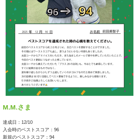
原田メソッド
エゴスキューメソッド
レッスン内容
ゴルフが楽しみたい（初心者）
短期間での上達（初心者）
シングルを目指したい（中・上級者）
飛距離アップしたい
M.M.さま
自分に合うクラブが欲しい
達成日：12/10
法人向けプラン
入会時のベストスコア：96
新規のベストスコア：94