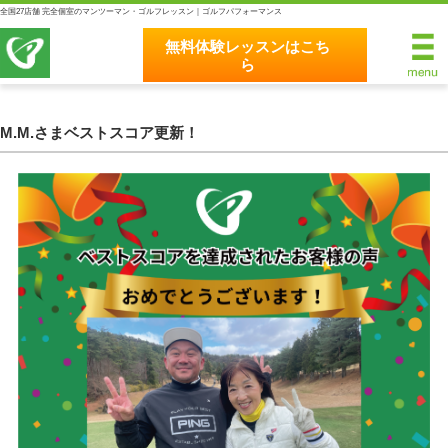
全国27店舗 完全個室のマンツーマン・ゴルフレッスン｜ゴルフパフォーマンス
無料体験レッスンはこち
ら
無料体験レッスンはこちら
ホーム
M.M.さまベストスコア更新！
ゴルフパフォーマンスの8つのこだわり
完全個室マンツーマンレッスン
統一されたレッスン理論
最新のスイング解析システム
独自のコースティーチング
クラブフィッティングの５つのこだわり
全額返金保証