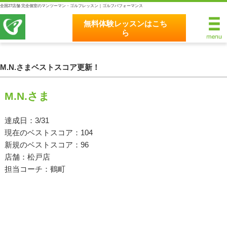
全国27店舗 完全個室のマンツーマン・ゴルフレッスン｜ゴルフパフォーマンス
無料体験レッスンはこち
ら
無料体験レッスンはこちら
ホーム
M.N.さまベストスコア更新！
ゴルフパフォーマンスの8つのこだわり
M.N.さま
完全個室マンツーマンレッスン
達成日：3/31
現在のベストスコア：104
統一されたレッスン理論
新規のベストスコア：96
最新のスイング解析システム
店舗：松戸店
担当コーチ：鶴町
独自のコースティーチング
クラブフィッティングの５つのこだわり
全額返金保証