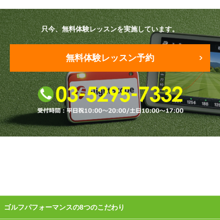
原田メソッド
只今、無料体験レッスンを実施しています。
エゴスキューメソッド
無料体験レッスン予約
レッスン内容
ゴルフが楽しみたい（初心者）
短期間での上達（初心者）
シングルを目指したい（中・上級者）
飛距離アップしたい
自分に合うクラブが欲しい
法人向けプラン
ゴルフパフォーマンスの8つのこだわり