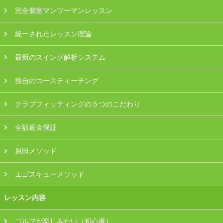
プラン・料金
完全個室マンツーマンレッスン
統一されたレッスン理論
店舗一覧
最新のスイング解析システム
東京
独自のコースティーチング
関東（神奈川・埼玉・千葉）
クラブフィッティングの５つのこだわり
中部（静岡・愛知）
全額返金保証
関西（大阪・兵庫・滋賀）
原田メソッド
受講生の声
エゴスキューメソッド
よくある質問
レッスン内容
採用情報
ゴルフが楽しみたい（初心者）