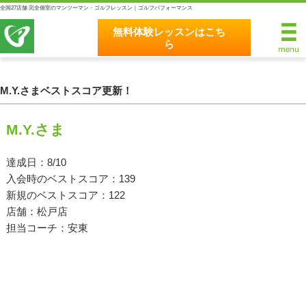
全国27店舗 完全個室のマンツーマン・ゴルフレッスン｜ゴルフパフォーマンス
無料体験レッスンはこち
ら
無料体験レッスンはこちら
ホーム
M.Y.さまベストスコア更新！
ゴルフパフォーマンスの8つのこだわり
M.Y.さま
完全個室マンツーマンレッスン
達成日：8/10
入会時のベストスコア：139
統一されたレッスン理論
新規のベストスコア：122
最新のスイング解析システム
店舗：松戸店
担当コーチ：安東
独自のコースティーチング
クラブフィッティングの５つのこだわり
全額返金保証