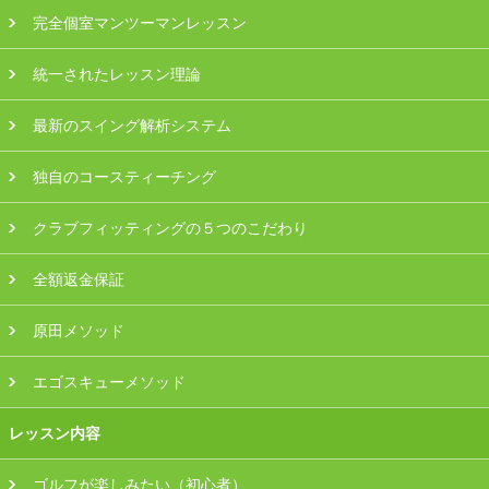
プラン・料金
完全個室マンツーマンレッスン
統一されたレッスン理論
店舗一覧
最新のスイング解析システム
東京
独自のコースティーチング
関東（神奈川・埼玉・千葉）
クラブフィッティングの５つのこだわり
中部（静岡・愛知）
全額返金保証
関西（大阪・兵庫・滋賀）
原田メソッド
受講生の声
エゴスキューメソッド
よくある質問
レッスン内容
採用情報
ゴルフが楽しみたい（初心者）