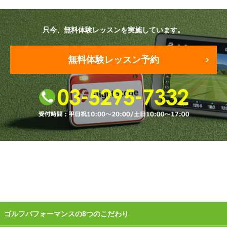
原田メソッド
只今、無料体験レッスンを実施しています。
エゴスキューメソッド
無料体験レッスン予約
レッスン内容
ゴルフが楽しみたい（初心者）
短期間での上達（初心者）
シングルを目指したい（中・上級者）
飛距離アップしたい
自分に合うクラブが欲しい
法人向けプラン
ゴルフパフォーマンスの8つのこだわり