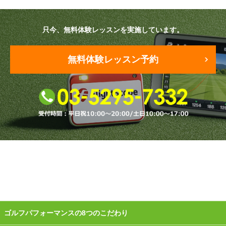
原田メソッド
只今、無料体験レッスンを実施しています。
エゴスキューメソッド
無料体験レッスン予約
レッスン内容
ゴルフが楽しみたい（初心者）
短期間での上達（初心者）
シングルを目指したい（中・上級者）
飛距離アップしたい
自分に合うクラブが欲しい
法人向けプラン
ゴルフパフォーマンスの8つのこだわり