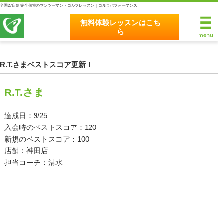
全国27店舗 完全個室のマンツーマン・ゴルフレッスン｜ゴルフパフォーマンス
無料体験レッスンはこち
ら
無料体験レッスンはこちら
ホーム
R.T.さまベストスコア更新！
ゴルフパフォーマンスの8つのこだわり
R.T.さま
完全個室マンツーマンレッスン
達成日：9/25
入会時のベストスコア：120
統一されたレッスン理論
新規のベストスコア：100
最新のスイング解析システム
店舗：神田店
担当コーチ：清水
独自のコースティーチング
クラブフィッティングの５つのこだわり
全額返金保証