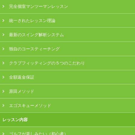
プラン・料金
完全個室マンツーマンレッスン
統一されたレッスン理論
店舗一覧
最新のスイング解析システム
東京
独自のコースティーチング
関東（神奈川・埼玉・千葉）
クラブフィッティングの５つのこだわり
中部（静岡・愛知）
全額返金保証
関西（大阪・兵庫・滋賀）
原田メソッド
受講生の声
エゴスキューメソッド
よくある質問
レッスン内容
採用情報
ゴルフが楽しみたい（初心者）