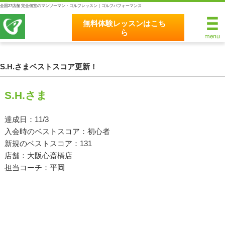
全国27店舗 完全個室のマンツーマン・ゴルフレッスン｜ゴルフパフォーマンス
無料体験レッスンはこち
ら
無料体験レッスンはこちら
ホーム
S.H.さまベストスコア更新！
ゴルフパフォーマンスの8つのこだわり
S.H.さま
完全個室マンツーマンレッスン
達成日：11/3
入会時のベストスコア：初心者
統一されたレッスン理論
新規のベストスコア：131
最新のスイング解析システム
店舗：大阪心斎橋店
担当コーチ：平岡
独自のコースティーチング
クラブフィッティングの５つのこだわり
全額返金保証