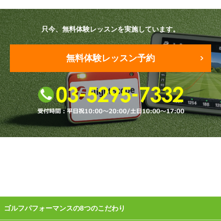
原田メソッド
只今、無料体験レッスンを実施しています。
エゴスキューメソッド
無料体験レッスン予約
レッスン内容
ゴルフが楽しみたい（初心者）
短期間での上達（初心者）
シングルを目指したい（中・上級者）
飛距離アップしたい
自分に合うクラブが欲しい
法人向けプラン
ゴルフパフォーマンスの8つのこだわり