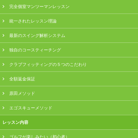
プラン・料金
完全個室マンツーマンレッスン
統一されたレッスン理論
店舗一覧
最新のスイング解析システム
東京
独自のコースティーチング
関東（神奈川・埼玉・千葉）
クラブフィッティングの５つのこだわり
中部（静岡・愛知）
全額返金保証
関西（大阪・兵庫・滋賀）
原田メソッド
受講生の声
エゴスキューメソッド
よくある質問
レッスン内容
採用情報
ゴルフが楽しみたい（初心者）