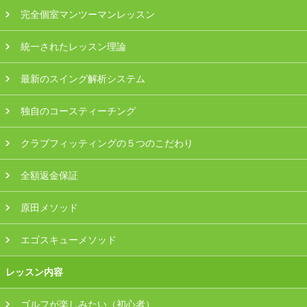
プラン・料金
完全個室マンツーマンレッスン
統一されたレッスン理論
店舗一覧
最新のスイング解析システム
東京
独自のコースティーチング
関東（神奈川・埼玉・千葉）
クラブフィッティングの５つのこだわり
中部（静岡・愛知）
全額返金保証
関西（大阪・兵庫・滋賀）
原田メソッド
受講生の声
エゴスキューメソッド
よくある質問
レッスン内容
採用情報
ゴルフが楽しみたい（初心者）