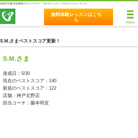
全国27店舗 完全個室のマンツーマン・ゴルフレッスン｜ゴルフパフォーマンス
無料体験レッスンはこち
ら
無料体験レッスンはこちら
ホーム
S.M.さまベストスコア更新！
ゴルフパフォーマンスの8つのこだわり
S.M.さま
完全個室マンツーマンレッスン
達成日：5/30
現在のベストスコア：140
統一されたレッスン理論
新規のベストスコア：122
最新のスイング解析システム
店舗：神戸北野店
担当コーチ：藤本明宜
独自のコースティーチング
クラブフィッティングの５つのこだわり
全額返金保証