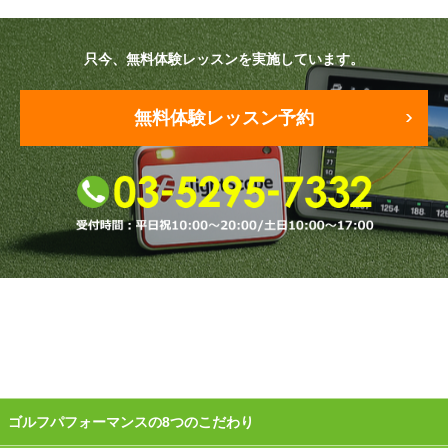
原田メソッド
只今、無料体験レッスンを実施しています。
エゴスキューメソッド
無料体験レッスン予約
レッスン内容
ゴルフが楽しみたい（初心者）
短期間での上達（初心者）
シングルを目指したい（中・上級者）
飛距離アップしたい
自分に合うクラブが欲しい
法人向けプラン
ゴルフパフォーマンスの8つのこだわり