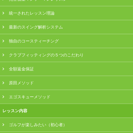
プラン・料金
統一されたレッスン理論
店舗一覧
最新のスイング解析システム
東京
独自のコースティーチング
関東（神奈川・埼玉・千葉）
クラブフィッティングの５つのこだわり
中部（静岡・愛知）
全額返金保証
関西（大阪・兵庫・滋賀）
原田メソッド
受講生の声
エゴスキューメソッド
よくある質問
レッスン内容
ゴルフが楽しみたい（初心者）
採用情報