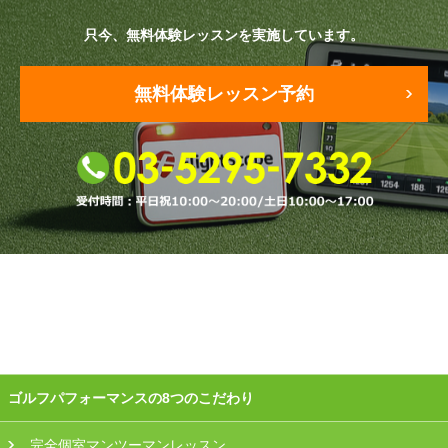
只今、無料体験レッスンを実施しています。
原田メソッド
エゴスキューメソッド
無料体験レッスン予約
レッスン内容
ゴルフが楽しみたい（初心者）
短期間での上達（初心者）
シングルを目指したい（中・上級者）
飛距離アップしたい
自分に合うクラブが欲しい
ゴルフパフォーマンスの8つのこだわり
法人向けプラン
完全個室マンツーマンレッスン