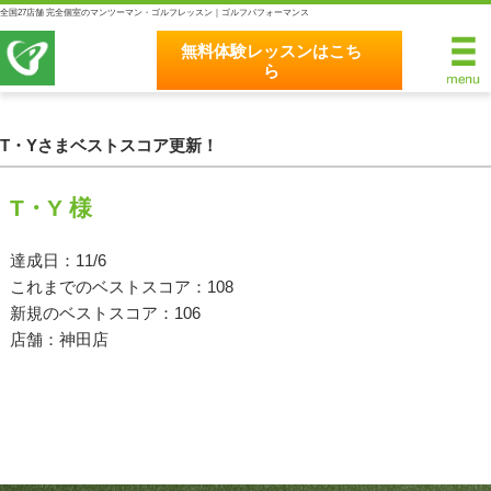
全国27店舗 完全個室のマンツーマン・ゴルフレッスン｜ゴルフパフォーマンス
無料体験レッスンはこち
ら
無料体験レッスンはこちら
ホーム
T・Yさまベストスコア更新！
ゴルフパフォーマンスの8つのこだわり
T・Y 様
完全個室マンツーマンレッスン
達成日：11/6
これまでのベストスコア：108
統一されたレッスン理論
新規のベストスコア：106
最新のスイング解析システム
店舗：神田店
独自のコースティーチング
クラブフィッティングの５つのこだわり
全額返金保証