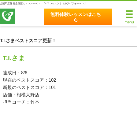
全国27店舗 完全個室のマンツーマン・ゴルフレッスン｜ゴルフパフォーマンス
無料体験レッスンはこち
ら
無料体験レッスンはこちら
ホーム
T.I.さまベストスコア更新！
ゴルフパフォーマンスの8つのこだわり
T.I.さま
完全個室マンツーマンレッスン
達成日：8/6
現在のベストスコア：102
統一されたレッスン理論
新規のベストスコア：101
最新のスイング解析システム
店舗：相模大野店
担当コーチ：竹本
独自のコースティーチング
クラブフィッティングの５つのこだわり
全額返金保証