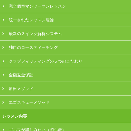
プラン・料金
完全個室マンツーマンレッスン
統一されたレッスン理論
店舗一覧
最新のスイング解析システム
東京
独自のコースティーチング
関東（神奈川・埼玉・千葉）
クラブフィッティングの５つのこだわり
中部（静岡・愛知）
全額返金保証
関西（大阪・兵庫・滋賀）
原田メソッド
受講生の声
エゴスキューメソッド
よくある質問
レッスン内容
採用情報
ゴルフが楽しみたい（初心者）