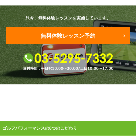
原田メソッド
只今、無料体験レッスンを実施しています。
エゴスキューメソッド
無料体験レッスン予約
レッスン内容
ゴルフが楽しみたい（初心者）
短期間での上達（初心者）
シングルを目指したい（中・上級者）
飛距離アップしたい
自分に合うクラブが欲しい
法人向けプラン
ゴルフパフォーマンスの8つのこだわり