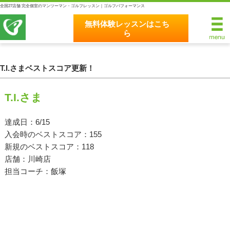
全国27店舗 完全個室のマンツーマン・ゴルフレッスン｜ゴルフパフォーマンス
無料体験レッスンはこち
ら
無料体験レッスンはこちら
ホーム
T.I.さまベストスコア更新！
ゴルフパフォーマンスの8つのこだわり
T.I.さま
完全個室マンツーマンレッスン
達成日：6/15
入会時のベストスコア：155
統一されたレッスン理論
新規のベストスコア：118
最新のスイング解析システム
店舗：川崎店
担当コーチ：飯塚
独自のコースティーチング
クラブフィッティングの５つのこだわり
全額返金保証