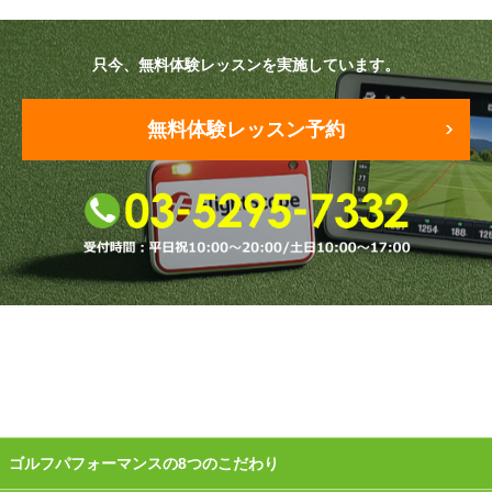
原田メソッド
只今、無料体験レッスンを実施しています。
エゴスキューメソッド
無料体験レッスン予約
レッスン内容
ゴルフが楽しみたい（初心者）
短期間での上達（初心者）
シングルを目指したい（中・上級者）
飛距離アップしたい
自分に合うクラブが欲しい
法人向けプラン
ゴルフパフォーマンスの8つのこだわり