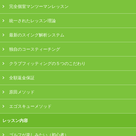
プラン・料金
完全個室マンツーマンレッスン
統一されたレッスン理論
店舗一覧
最新のスイング解析システム
東京
独自のコースティーチング
関東（神奈川・埼玉・千葉）
クラブフィッティングの５つのこだわり
中部（静岡・愛知）
全額返金保証
関西（大阪・兵庫・滋賀）
原田メソッド
受講生の声
エゴスキューメソッド
よくある質問
レッスン内容
採用情報
ゴルフが楽しみたい（初心者）