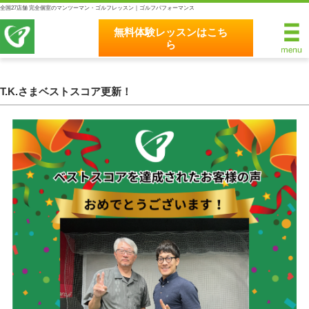
全国27店舗 完全個室のマンツーマン・ゴルフレッスン｜ゴルフパフォーマンス
無料体験レッスンはこち
ら
無料体験レッスンはこちら
ホーム
T.K.さまベストスコア更新！
ゴルフパフォーマンスの8つのこだわり
完全個室マンツーマンレッスン
統一されたレッスン理論
最新のスイング解析システム
独自のコースティーチング
クラブフィッティングの５つのこだわり
全額返金保証