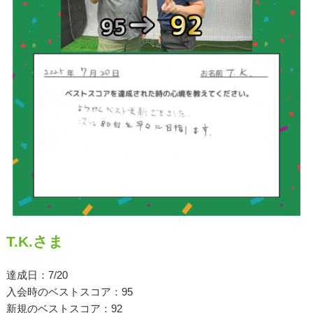
原田メソッド
エゴスキューメソッド
レッスン内容
ゴルフが楽しみたい（初心者）
短期間での上達（初心者）
シングルを目指したい（中・上級者）
飛距離アップしたい
T.K.さま
自分に合うクラブが欲しい
達成日：7/20
法人向けプラン
入会時のベストスコア：95
新規のベストスコア：92