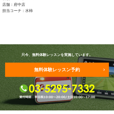
プラン・料金
店舗：府中店
担当コーチ：水柿
店舗一覧
東京
関東（神奈川・埼玉・千葉）
中部（静岡・愛知）
只今、無料体験レッスンを実施しています。
関西（大阪・兵庫・滋賀）
無料体験レッスン予約
受講生の声
よくある質問
採用情報