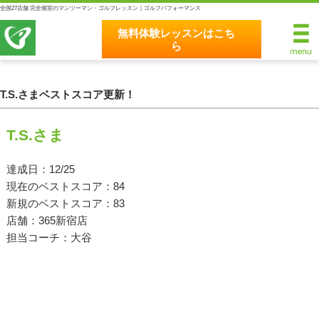
全国27店舗 完全個室のマンツーマン・ゴルフレッスン｜ゴルフパフォーマンス
無料体験レッスンはこち
ら
無料体験レッスンはこちら
ホーム
T.S.さまベストスコア更新！
ゴルフパフォーマンスの8つのこだわり
T.S.さま
完全個室マンツーマンレッスン
達成日：12/25
現在のベストスコア：84
統一されたレッスン理論
新規のベストスコア：83
最新のスイング解析システム
店舗：365新宿店
担当コーチ：大谷
独自のコースティーチング
クラブフィッティングの５つのこだわり
全額返金保証