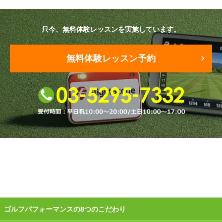
原田メソッド
只今、無料体験レッスンを実施しています。
エゴスキューメソッド
無料体験レッスン予約
レッスン内容
ゴルフが楽しみたい（初心者）
短期間での上達（初心者）
シングルを目指したい（中・上級者）
飛距離アップしたい
自分に合うクラブが欲しい
法人向けプラン
ゴルフパフォーマンスの8つのこだわり