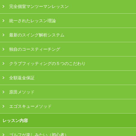
プラン・料金
完全個室マンツーマンレッスン
統一されたレッスン理論
店舗一覧
最新のスイング解析システム
東京
独自のコースティーチング
関東（神奈川・埼玉・千葉）
クラブフィッティングの５つのこだわり
中部（静岡・愛知）
全額返金保証
関西（大阪・兵庫・滋賀）
原田メソッド
受講生の声
エゴスキューメソッド
よくある質問
レッスン内容
採用情報
ゴルフが楽しみたい（初心者）