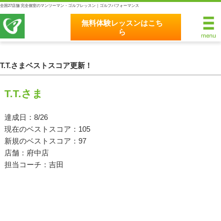
全国27店舗 完全個室のマンツーマン・ゴルフレッスン｜ゴルフパフォーマンス
無料体験レッスンはこち
ら
無料体験レッスンはこちら
ホーム
T.T.さまベストスコア更新！
ゴルフパフォーマンスの8つのこだわり
T.T.さま
完全個室マンツーマンレッスン
達成日：8/26
現在のベストスコア：105
統一されたレッスン理論
新規のベストスコア：97
最新のスイング解析システム
店舗：府中店
担当コーチ：吉田
独自のコースティーチング
クラブフィッティングの５つのこだわり
全額返金保証