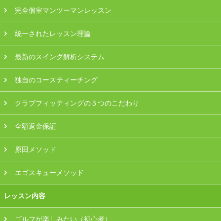
プラン・料金
完全個室マンツーマンレッスン
統一されたレッスン理論
店舗一覧
最新のスイング解析システム
東京
独自のコースティーチング
関東（神奈川・埼玉・千葉）
クラブフィッティングの５つのこだわり
中部（静岡・愛知）
全額返金保証
関西（大阪・兵庫・滋賀）
原田メソッド
受講生の声
エゴスキューメソッド
よくある質問
レッスン内容
採用情報
ゴルフが楽しみたい（初心者）