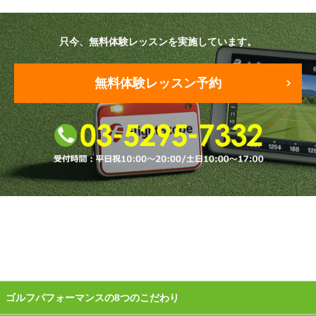
原田メソッド
只今、無料体験レッスンを実施しています。
エゴスキューメソッド
無料体験レッスン予約
レッスン内容
ゴルフが楽しみたい（初心者）
短期間での上達（初心者）
シングルを目指したい（中・上級者）
飛距離アップしたい
自分に合うクラブが欲しい
法人向けプラン
ゴルフパフォーマンスの8つのこだわり