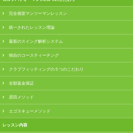
プラン・料金
完全個室マンツーマンレッスン
店舗一覧
統一されたレッスン理論
東京
最新のスイング解析システム
関東（神奈川・埼玉・千葉）
独自のコースティーチング
中部（静岡・愛知）
クラブフィッティングの５つのこだわり
関西（大阪・兵庫・滋賀）
全額返金保証
受講生の声
原田メソッド
よくある質問
エゴスキューメソッド
レッスン内容
採用情報