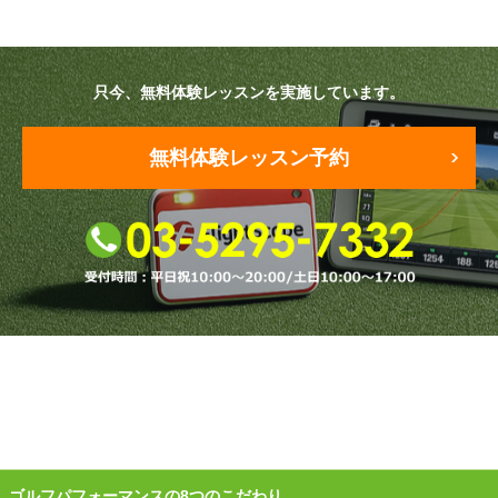
原田メソッド
只今、無料体験レッスンを実施しています。
エゴスキューメソッド
レッスン内容
無料体験レッスン予約
ゴルフが楽しみたい（初心者）
短期間での上達（初心者）
シングルを目指したい（中・上級者）
飛距離アップしたい
自分に合うクラブが欲しい
法人向けプラン
ゴルフパフォーマンスの8つのこだわり