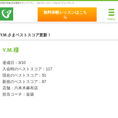
全国27店舗 完全個室のマンツーマン・ゴルフレッスン｜ゴルフパフォーマンス
無料体験レッスンはこち
ら
無料体験レッスンはこちら
ホーム
Y.M.さまベストスコア更新！
ゴルフパフォーマンスの8つのこだわり
Y.M.様
完全個室マンツーマンレッスン
達成日：3/10
入会時のベストスコア：117
統一されたレッスン理論
現在のベストスコア：91
最新のスイング解析システム
新規のベストスコア：87
店舗：六本木麻布店
独自のコースティーチング
担当コーチ：金築
クラブフィッティングの５つのこだわり
全額返金保証