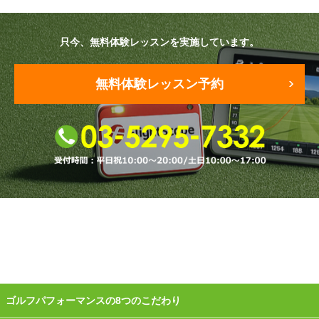
原田メソッド
只今、無料体験レッスンを実施しています。
エゴスキューメソッド
無料体験レッスン予約
レッスン内容
ゴルフが楽しみたい（初心者）
短期間での上達（初心者）
シングルを目指したい（中・上級者）
飛距離アップしたい
自分に合うクラブが欲しい
法人向けプラン
ゴルフパフォーマンスの8つのこだわり