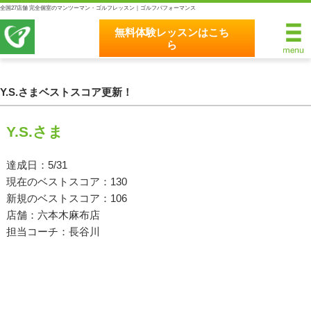
全国27店舗 完全個室のマンツーマン・ゴルフレッスン｜ゴルフパフォーマンス
無料体験レッスンはこち
ら
無料体験レッスンはこちら
ホーム
Y.S.さまベストスコア更新！
ゴルフパフォーマンスの8つのこだわり
Y.S.さま
完全個室マンツーマンレッスン
達成日：5/31
現在のベストスコア：130
統一されたレッスン理論
新規のベストスコア：106
最新のスイング解析システム
店舗：六本木麻布店
担当コーチ：長谷川
独自のコースティーチング
クラブフィッティングの５つのこだわり
全額返金保証