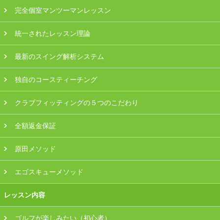
プラン・料金
完全個室マンツーマンレッスン
統一されたレッスン理論
店舗一覧
最新のスイング解析システム
東京
独自のコースティーチング
関東（神奈川・埼玉・千葉）
クラブフィッティングの５つのこだわり
中部（静岡・愛知）
全額返金保証
関西（大阪・兵庫・滋賀）
原田メソッド
受講生の声
エゴスキューメソッド
よくある質問
レッスン内容
採用情報
ゴルフが楽しみたい（初心者）