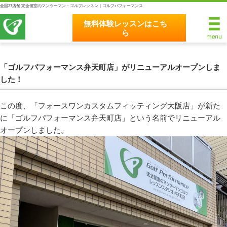
全国27店舗 完全個室のマンツーマン・ゴルフレッスン｜ゴルフパフォーマンス
無料体験レッスンはこち
ら
無料体験レッスンはこちら
ホーム
「ゴルフパフォーマンス弁天町店」がリニューアルオープンしま
した！
ゴルフパフォーマンスの8つのこだわり
この度、「フォースワンカスタムフィッティング大阪店」が新た
完全個室マンツーマンレッスン
に「ゴルフパフォーマンス弁天町店」という名前でリニューアル
オープンしました。
統一されたレッスン理論
最新のスイング解析システム
独自のコースティーチング
クラブフィッティングの５つのこだわり
全額返金保証