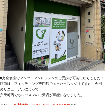
原田メソッド
エゴスキューメソッド
レッスン内容
ゴルフが楽しみたい（初心者）
短期間での上達（初心者）
シングルを目指したい（中・上級者）
飛距離アップしたい
■完全個室でマンツーマンレッスンのご受講が可能になりました！
以前は、フィッティング専門店であった当スタジオですが、今回
自分に合うクラブが欲しい
のリニューアルによって
弁天町店でもレッスンのご受講が可能になりました。
法人向けプラン