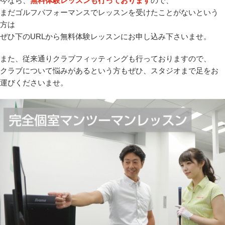
今なら、
無料体験レッスンも行っております
ので、
プラン・料金
まだゴルフパフォーマンスでレッスンを受けたことがないという
方は
店舗一覧
ぜひ下のURLから無料体験レッスンにお申し込み下さいませ。
また、従来通りクラブフィッティングも行っておりますので、
東京
クラブについて悩みがあるという方もぜひ、スタジオまで足をお
運びくださいませ。
関東（神奈川・埼玉・千葉）
中部（静岡・愛知）
関西（大阪・兵庫・滋賀）
受講生の声
よくある質問
採用情報