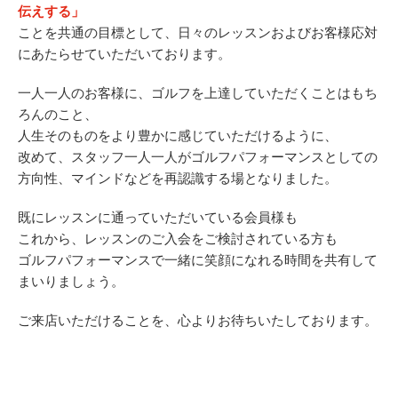
伝えする」
ことを共通の目標として、日々のレッスンおよびお客様応対
原田メソッド
にあたらせていただいております。
エゴスキューメソッド
一人一人のお客様に、ゴルフを上達していただくことはもち
ろんのこと、
レッスン内容
人生そのものをより豊かに感じていただけるように、
改めて、スタッフ一人一人がゴルフパフォーマンスとしての
ゴルフが楽しみたい（初心者）
方向性、マインドなどを再認識する場となりました。
短期間での上達（初心者）
既にレッスンに通っていただいている会員様も
これから、レッスンのご入会をご検討されている方も
シングルを目指したい（中・上級者）
ゴルフパフォーマンスで一緒に笑顔になれる時間を共有して
まいりましょう。
飛距離アップしたい
ご来店いただけることを、心よりお待ちいたしております。
自分に合うクラブが欲しい
法人向けプラン