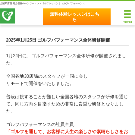
全国27店舗 完全個室のマンツーマン・ゴルフレッスン｜ゴルフパフォーマンス
無料体験レッスンはこち
ら
無料体験レッスンはこちら
ホーム
2025年1月25日 ゴルフパフォーマンス全体研修開催
ゴルフパフォーマンスの8つのこだわり
1月24日に、ゴルフパフォーマンス全体研修が開催されまし
た。
完全個室マンツーマンレッスン
全国各地30店舗のスタッフが一同に会し
統一されたレッスン理論
リモートで開催をいたしました。
最新のスイング解析システム
普段は接することが難しい全国各地のスタッフが研修を通じ
て、同じ方向を目指すための非常に貴重な研修となりまし
独自のコースティーチング
た。
クラブフィッティングの５つのこだわり
ゴルフパフォーマンスの社員全員、
「ゴルフを通して、お客様に人生の楽しさや素晴らしさをお
全額返金保証