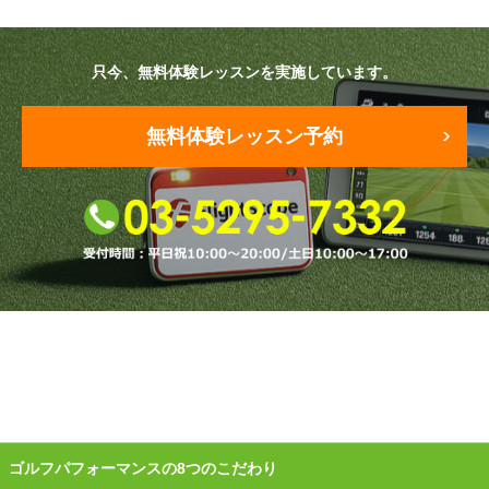
プラン・料金
只今、無料体験レッスンを実施しています。
店舗一覧
東京
無料体験レッスン予約
関東（神奈川・埼玉・千葉）
中部（静岡・愛知）
関西（大阪・兵庫・滋賀）
受講生の声
よくある質問
採用情報
ゴルフパフォーマンスの8つのこだわり