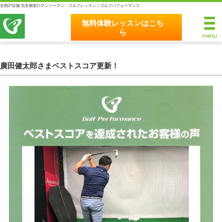
全国27店舗 完全個室のマンツーマン・ゴルフレッスン｜ゴルフパフォーマンス
無料体験レッスンはこち
ら
無料体験レッスンはこちら
ホーム
廣田健太郎さまベストスコア更新！
ゴルフパフォーマンスの8つのこだわり
完全個室マンツーマンレッスン
統一されたレッスン理論
最新のスイング解析システム
独自のコースティーチング
クラブフィッティングの５つのこだわり
全額返金保証