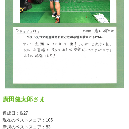
原田メソッド
エゴスキューメソッド
レッスン内容
ゴルフが楽しみたい（初心者）
短期間での上達（初心者）
シングルを目指したい（中・上級者）
飛距離アップしたい
廣田健太郎さま
自分に合うクラブが欲しい
達成日：8/27
法人向けプラン
現在のベストスコア：105
新規のベストスコア：83