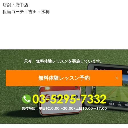
プラン・料金
店舗：府中店
担当コーチ：吉田・水柿
店舗一覧
東京
関東（神奈川・埼玉・千葉）
中部（静岡・愛知）
只今、無料体験レッスンを実施しています。
関西（大阪・兵庫・滋賀）
無料体験レッスン予約
受講生の声
よくある質問
採用情報