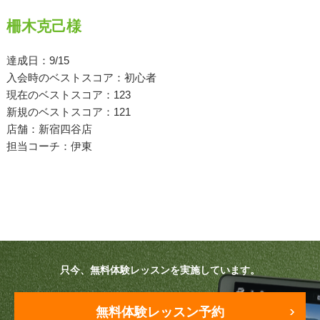
柵木克己様
原田メソッド
エゴスキューメソッド
達成日：9/15
入会時のベストスコア：初心者
現在のベストスコア：123
レッスン内容
新規のベストスコア：121
店舗：新宿四谷店
ゴルフが楽しみたい（初心者）
担当コーチ：伊東
短期間での上達（初心者）
シングルを目指したい（中・上級者）
飛距離アップしたい
自分に合うクラブが欲しい
只今、無料体験レッスンを実施しています。
法人向けプラン
無料体験レッスン予約