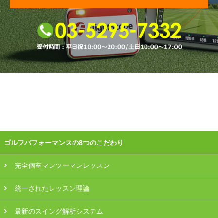
プラン・料金
店舗一覧
東京
関東（神奈川・埼玉・千葉）
中部（静岡・愛知）
関西（大阪・兵庫・滋賀）
ゴルフパフォーマンスの8つのこだわり
受講生の声
完全個室マンツーマンレッスン
よくある質問
統一されたレッスン理論
採用情報
最新のスイング解析システム