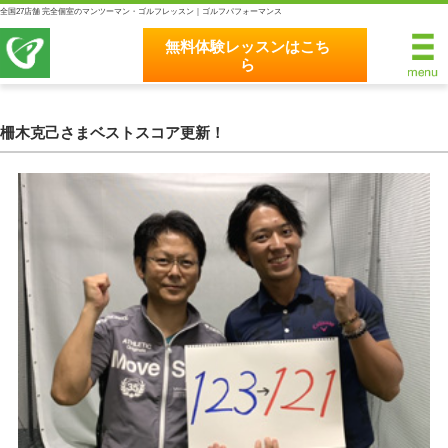
全国27店舗 完全個室のマンツーマン・ゴルフレッスン｜ゴルフパフォーマンス
無料体験レッスンはこち
ら
無料体験レッスンはこちら
ホーム
柵木克己さまベストスコア更新！
ゴルフパフォーマンスの8つのこだわり
完全個室マンツーマンレッスン
統一されたレッスン理論
最新のスイング解析システム
独自のコースティーチング
クラブフィッティングの５つのこだわり
全額返金保証