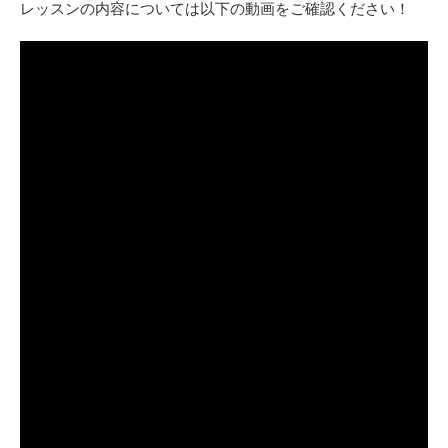
レッスンの内容については以下の動画をご確認ください！
プラン・料金
店舗一覧
東京
関東（神奈川・埼玉・千葉）
中部（静岡・愛知）
関西（大阪・兵庫・滋賀）
受講生の声
よくある質問
採用情報