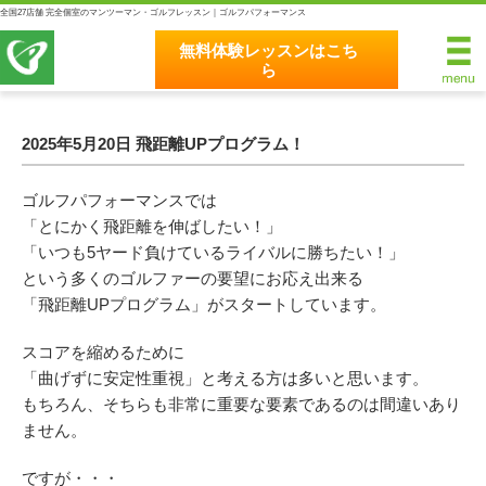
全国27店舗 完全個室のマンツーマン・ゴルフレッスン｜ゴルフパフォーマンス
無料体験レッスンはこち
ら
無料体験レッスンはこちら
ホーム
2025年5月20日 飛距離UPプログラム！
ゴルフパフォーマンスの8つのこだわり
ゴルフパフォーマンスでは
「とにかく飛距離を伸ばしたい！」
完全個室マンツーマンレッスン
「いつも5ヤード負けているライバルに勝ちたい！」
という多くのゴルファーの要望にお応え出来る
統一されたレッスン理論
「飛距離UPプログラム」がスタートしています。
最新のスイング解析システム
スコアを縮めるために
「曲げずに安定性重視」と考える方は多いと思います。
独自のコースティーチング
もちろん、そちらも非常に重要な要素であるのは間違いあり
ません。
クラブフィッティングの５つのこだわり
ですが・・・
全額返金保証