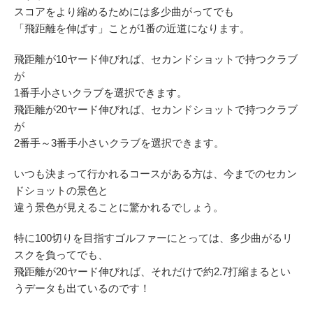
スコアをより縮めるためには多少曲がってでも
原田メソッド
「飛距離を伸ばす」ことが1番の近道になります。
飛距離が10ヤード伸びれば、セカンドショットで持つクラブ
エゴスキューメソッド
が
1番手小さいクラブを選択できます。
レッスン内容
飛距離が20ヤード伸びれば、セカンドショットで持つクラブ
が
ゴルフが楽しみたい（初心者）
2番手～3番手小さいクラブを選択できます。
短期間での上達（初心者）
いつも決まって行かれるコースがある方は、今までのセカン
ドショットの景色と
シングルを目指したい（中・上級者）
違う景色が見えることに驚かれるでしょう。
飛距離アップしたい
特に100切りを目指すゴルファーにとっては、多少曲がるリ
スクを負ってでも、
自分に合うクラブが欲しい
飛距離が20ヤード伸びれば、それだけで約2.7打縮まるとい
法人向けプラン
うデータも出ているのです！