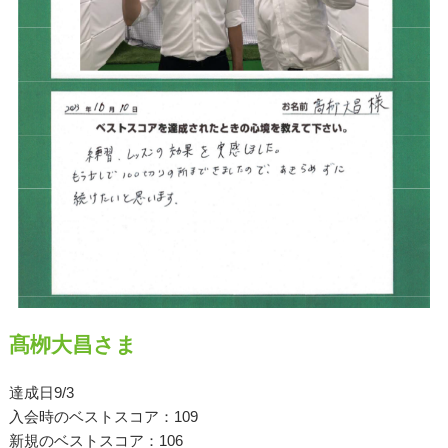
原田メソッド
エゴスキューメソッド
レッスン内容
ゴルフが楽しみたい（初心者）
短期間での上達（初心者）
シングルを目指したい（中・上級者）
飛距離アップしたい
髙栁大昌さま
自分に合うクラブが欲しい
達成日9/3
法人向けプラン
入会時のベストスコア：109
新規のベストスコア：106