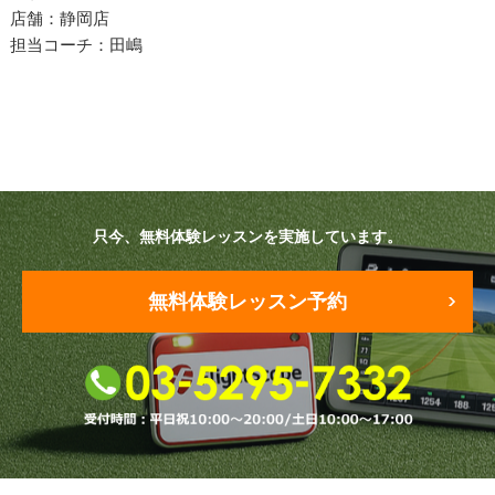
プラン・料金
店舗：静岡店
担当コーチ：田嶋
店舗一覧
東京
関東（神奈川・埼玉・千葉）
中部（静岡・愛知）
只今、無料体験レッスンを実施しています。
関西（大阪・兵庫・滋賀）
無料体験レッスン予約
受講生の声
よくある質問
採用情報