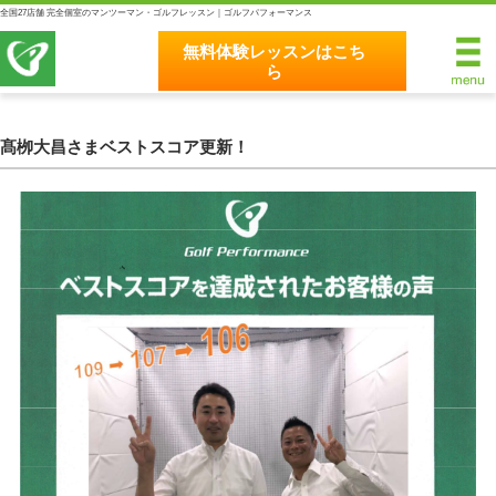
全国27店舗 完全個室のマンツーマン・ゴルフレッスン｜ゴルフパフォーマンス
無料体験レッスンはこち
ら
無料体験レッスンはこちら
ホーム
髙栁大昌さまベストスコア更新！
ゴルフパフォーマンスの8つのこだわり
完全個室マンツーマンレッスン
統一されたレッスン理論
最新のスイング解析システム
独自のコースティーチング
クラブフィッティングの５つのこだわり
全額返金保証