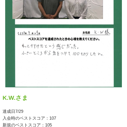
原田メソッド
エゴスキューメソッド
レッスン内容
ゴルフが楽しみたい（初心者）
短期間での上達（初心者）
シングルを目指したい（中・上級者）
飛距離アップしたい
K.W.さま
自分に合うクラブが欲しい
達成日7/29
法人向けプラン
入会時のベストスコア：107
新規のベストスコア：105