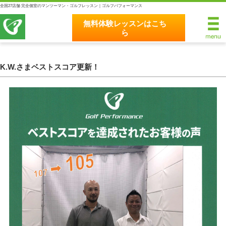
全国27店舗 完全個室のマンツーマン・ゴルフレッスン｜ゴルフパフォーマンス
無料体験レッスンはこち
ら
無料体験レッスンはこちら
ホーム
K.W.さまベストスコア更新！
ゴルフパフォーマンスの8つのこだわり
完全個室マンツーマンレッスン
統一されたレッスン理論
最新のスイング解析システム
独自のコースティーチング
クラブフィッティングの５つのこだわり
全額返金保証