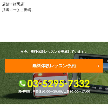
プラン・料金
店舗：静岡店
担当コーチ：田嶋
店舗一覧
東京
関東（神奈川・埼玉・千葉）
中部（静岡・愛知）
只今、無料体験レッスンを実施しています。
関西（大阪・兵庫・滋賀）
無料体験レッスン予約
受講生の声
よくある質問
採用情報