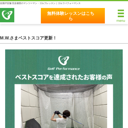
全国27店舗 完全個室のマンツーマン・ゴルフレッスン｜ゴルフパフォーマンス
無料体験レッスンはこち
ら
無料体験レッスンはこちら
ホーム
M.W.さまベストスコア更新！
ゴルフパフォーマンスの8つのこだわり
完全個室マンツーマンレッスン
統一されたレッスン理論
最新のスイング解析システム
独自のコースティーチング
クラブフィッティングの５つのこだわり
全額返金保証