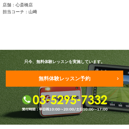
プラン・料金
店舗：心斎橋店
担当コーチ：山﨑
店舗一覧
東京
関東（神奈川・埼玉・千葉）
中部（静岡・愛知）
只今、無料体験レッスンを実施しています。
関西（大阪・兵庫・滋賀）
無料体験レッスン予約
受講生の声
よくある質問
採用情報