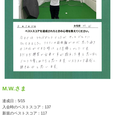
原田メソッド
エゴスキューメソッド
レッスン内容
ゴルフが楽しみたい（初心者）
短期間での上達（初心者）
シングルを目指したい（中・上級者）
飛距離アップしたい
M.W.さま
自分に合うクラブが欲しい
達成日：5/15
法人向けプラン
入会時のベストスコア：137
新規のベストスコア：117