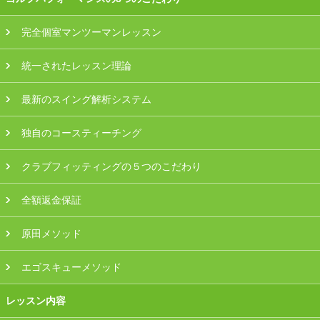
プラン・料金
完全個室マンツーマンレッスン
店舗一覧
統一されたレッスン理論
東京
最新のスイング解析システム
関東（神奈川・埼玉・千葉）
独自のコースティーチング
中部（静岡・愛知）
クラブフィッティングの５つのこだわり
関西（大阪・兵庫・滋賀）
全額返金保証
受講生の声
原田メソッド
よくある質問
エゴスキューメソッド
レッスン内容
採用情報