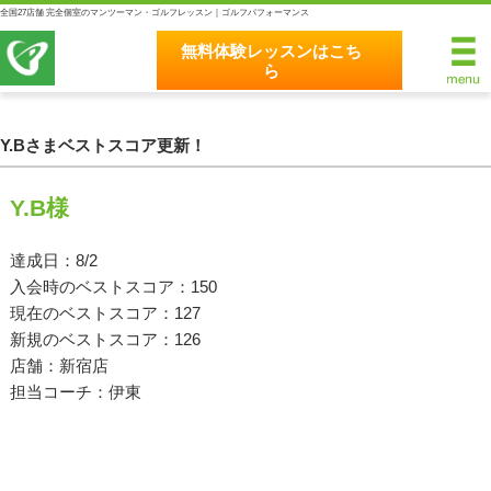
全国27店舗 完全個室のマンツーマン・ゴルフレッスン｜ゴルフパフォーマンス
無料体験レッスンはこち
ら
無料体験レッスンはこちら
ホーム
Y.Bさまベストスコア更新！
ゴルフパフォーマンスの8つのこだわり
Y.B様
完全個室マンツーマンレッスン
達成日：8/2
入会時のベストスコア：150
統一されたレッスン理論
現在のベストスコア：127
最新のスイング解析システム
新規のベストスコア：126
店舗：新宿店
独自のコースティーチング
担当コーチ：伊東
クラブフィッティングの５つのこだわり
全額返金保証