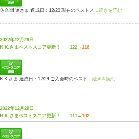
佐久間 遼さま 達成日：12/29 現在のベストス
…続きを読む
原田メソッド
エゴスキューメソッド
2022年12月29日
レッスン内容
K.K.さまベストスコア更新！
122→
118
ゴルフが楽しみたい（初心者）
短期間での上達（初心者）
K.K.さま 達成日：12/29 ご入会時のベスト
…続きを読む
シングルを目指したい（中・上級者）
飛距離アップしたい
2022年12月29日
自分に合うクラブが欲しい
H.K.さまベストスコア更新！
111→
102
法人向けプラン