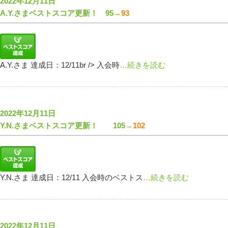
2022年12月11日
A.Y.さまベストスコア更新！
95→
93
A.Y.さま 達成日：12/11br /> 入会時
…続きを読む
2022年12月11日
Y.N.さまベストスコア更新！
105→
102
Y.N.さま 達成日：12/11 入会時のベストス
…続きを読む
2022年12月11日