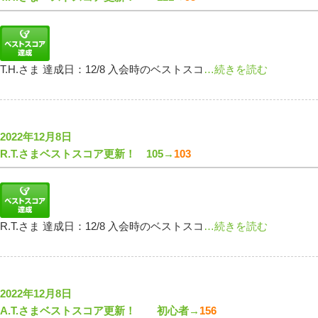
T.H.さま 達成日：12/8 入会時のベストスコ
…続きを読む
2022年12月8日
R.T.さまベストスコア更新！
105→
103
R.T.さま 達成日：12/8 入会時のベストスコ
…続きを読む
2022年12月8日
A.T.さまベストスコア更新！
初心者→
156