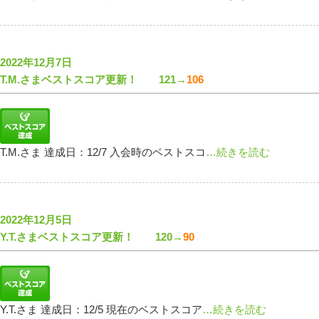
2022年12月7日
T.M.さまベストスコア更新！
121→
106
T.M.さま 達成日：12/7 入会時のベストスコ
…続きを読む
2022年12月5日
Y.T.さまベストスコア更新！
120→
90
Y.T.さま 達成日：12/5 現在のベストスコア
…続きを読む