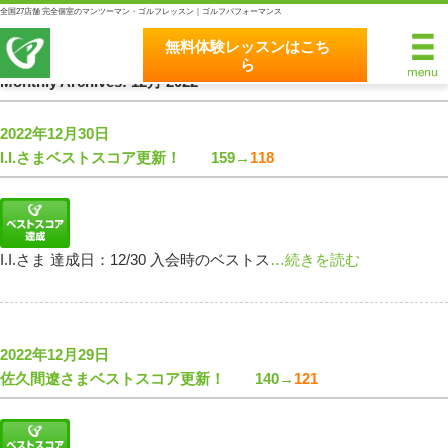
全国27店舗 完全個室のマンツーマン・ゴルフレッスン｜ゴルフパフォーマンス
無料体験レッスンはこち
ら
無料体験レッスンはこちら
Monthly Archives:
12月 2022
ホーム
2022年12月30日
I.I.さまベストスコア更新！
159→
118
ゴルフパフォーマンスの8つのこだわり
完全個室マンツーマンレッスン
I.I.さま 達成日：12/30 入会時のベストス
…続きを読む
統一されたレッスン理論
最新のスイング解析システム
独自のコースティーチング
2022年12月29日
佐久間遼さまベストスコア更新！
140→
121
クラブフィッティングの５つのこだわり
全額返金保証