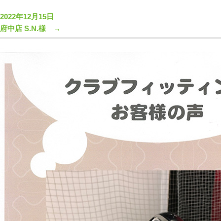
2022年12月15日
府中店 S.N.様
→