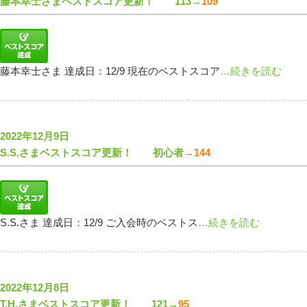
藤本幸士さまベストスコア更新！
113→
109
藤本幸士さま 達成日：12/9 現在のベストスコア
…続きを読む
2022年12月9日
S.S.さまベストスコア更新！
初心者→
144
S.S.さま 達成日：12/9 ご入会時のベストス
…続きを読む
2022年12月8日
T.H.さまベストスコア更新！
121→
95