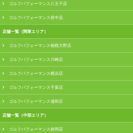
ゴルフパフォーマンス八王子店
ゴルフパフォーマンス府中店
店舗一覧（関東エリア）
ゴルフパフォーマンス相模大野店
ゴルフパフォーマンス川崎店
ゴルフパフォーマンス横浜店
ゴルフパフォーマンス千葉店
ゴルフパフォーマンス浦和店
店舗一覧（中部エリア）
ゴルフパフォーマンス静岡店