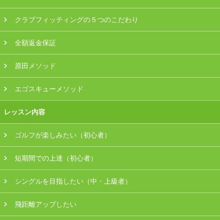
クラブフィッティングの５つのこだわり
全額返金保証
原田メソッド
エゴスキューメソッド
レッスン内容
ゴルフが楽しみたい（初心者）
短期間での上達（初心者）
シングルを目指したい（中・上級者）
飛距離アップしたい