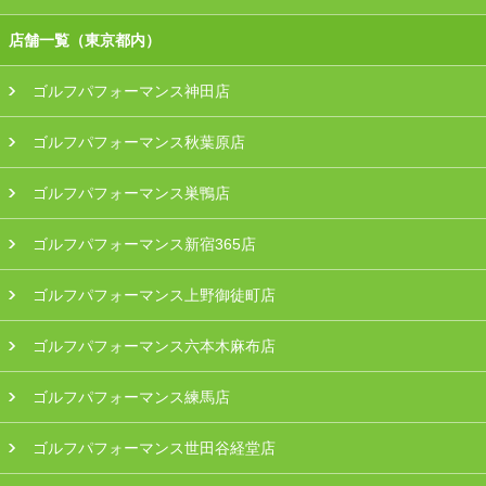
店舗一覧（東京都内）
ゴルフパフォーマンス神田店
ゴルフパフォーマンス秋葉原店
ゴルフパフォーマンス巣鴨店
ゴルフパフォーマンス新宿365店
ゴルフパフォーマンス上野御徒町店
ゴルフパフォーマンス六本木麻布店
ゴルフパフォーマンス練馬店
ゴルフパフォーマンス世田谷経堂店