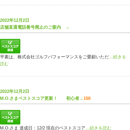
2022年12月2日
店舗直通電話番号廃止のご案内
→
平素は、株式会社ゴルフパフォーマンスをご愛顧いただ
…続きを
読む
2022年12月2日
M.O.さまベストスコア更新！
初心者→
150
M.O.さま 達成日：12/2 現在のベストスコア
…続きを読む