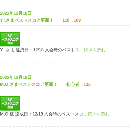
2022年12月18日
Y.I.さまベストスコア更新！
118→
109
Y.I.さま 達成日：12/18 入会時のベストス
…続きを読む
2022年12月18日
M.O.さまベストスコア更新！
初心者→
135
M.O.様 達成日：12/18 入会時のベストスコ
…続きを読む