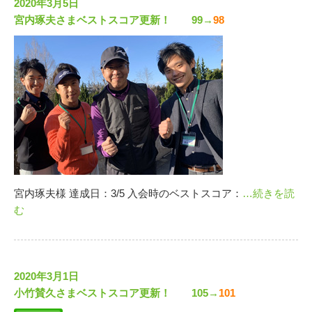
2020年3月5日
宮内琢夫さまベストスコア更新！
99→
98
宮内琢夫様 達成日：3/5 入会時のベストスコア：
…続きを読
む
2020年3月1日
小竹賛久さまベストスコア更新！
105→
101