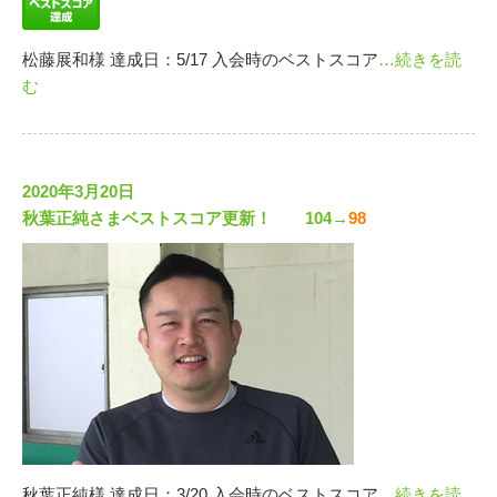
松藤展和様 達成日：5/17 入会時のベストスコア
…続きを読
む
2020年3月20日
秋葉正純さまベストスコア更新！
104→
98
秋葉正純様 達成日：3/20 入会時のベストスコア
…続きを読