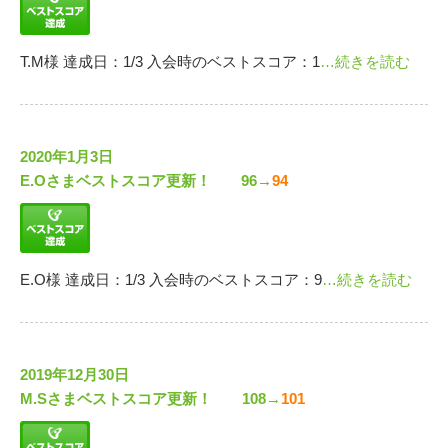
T.M様 達成日：1/3 入会時のベストスコア：1
…続きを読む
2020年1月3日
E.Oさまベストスコア更新！
96→
94
E.O様 達成日：1/3 入会時のベストスコア：9
…続きを読む
2019年12月30日
M.Sさまベストスコア更新！
108→
101