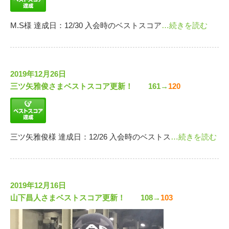
M.S様 達成日：12/30 入会時のベストスコア
…続きを読む
2019年12月26日
三ツ矢雅俊さまベストスコア更新！
161→
120
三ツ矢雅俊様 達成日：12/26 入会時のベストス
…続きを読む
2019年12月16日
山下昌人さまベストスコア更新！
108→
103