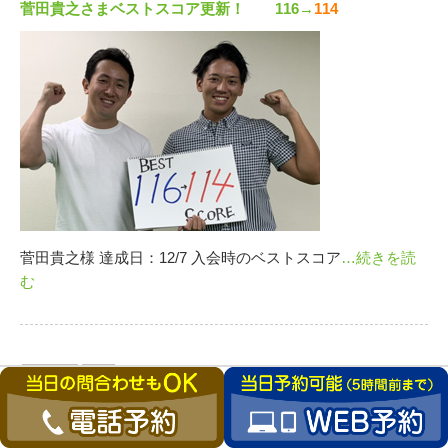
菅田貴之さまベストスコア更新！
116→
114
菅田貴之様 達成日：12/7 入会時のベストスコア
…続きを読
む
40 / 62
« 先
頭
«
...
10
20
30
...
38
39
40
41
42
...
50
後 »