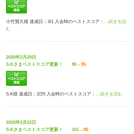
小竹賛久様 達成日：3/1 入会時のベストスコア：
…続きを読
む
2020年2月29日
S.Kさまベストスコア更新！
96→
95
S.K様 達成日：2/29 入会時のベストスコア：
…続きを読む
2020年2月22日
S.Kさまベストスコア更新！
101→
96