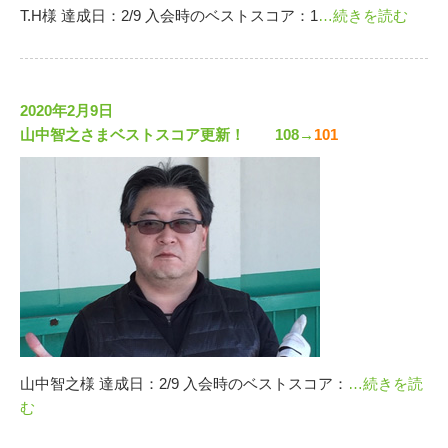
T.H様 達成日：2/9 入会時のベストスコア：1
…続きを読む
2020年2月9日
山中智之さまベストスコア更新！
108→
101
山中智之様 達成日：2/9 入会時のベストスコア：
…続きを読
む