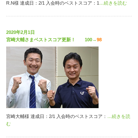
R.N様 達成日：2/1 入会時のベストスコア：1
…続きを読む
2020年2月1日
宮崎大輔さまベストスコア更新！
100→
98
宮崎大輔様 達成日：2/1 入会時のベストスコア：
…続きを読
む