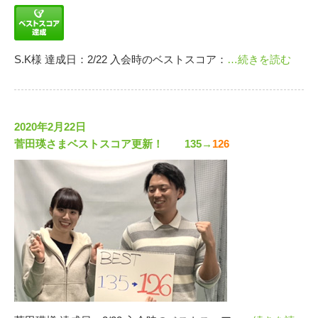
S.K様 達成日：2/22 入会時のベストスコア：
…続きを読む
2020年2月22日
菅田瑛さまベストスコア更新！
135→
126