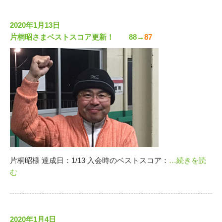
2020年1月13日
片桐昭さまベストスコア更新！
88→
87
片桐昭様 達成日：1/13 入会時のベストスコア：
…続きを読
む
2020年1月4日