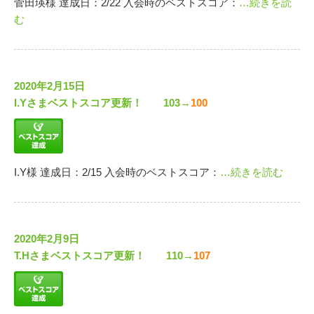
菅田瑛様 達成日：2/22 入会時のベストスコア：
…続きを読
む
2020年2月15日
I.Yさまベストスコア更新！
103→
100
I.Y様 達成日：2/15 入会時のベストスコア：
…続きを読む
2020年2月9日
T.Hさまベストスコア更新！
110→
107