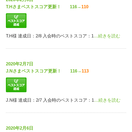
T.Hさまベストスコア更新！
116→
110
T.H様 達成日：2/8 入会時のベストスコア：1
…続きを読む
2020年2月7日
J.Nさまベストスコア更新！
116→
113
J.N様 達成日：2/7 入会時のベストスコア：1
…続きを読む
2020年2月6日