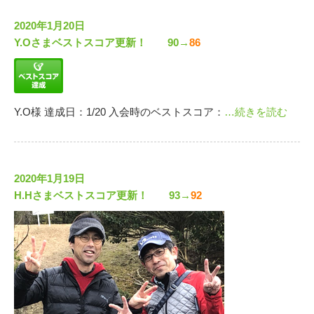
2020年1月20日
Y.Oさまベストスコア更新！
90→
86
Y.O様 達成日：1/20 入会時のベストスコア：
…続きを読む
2020年1月19日
H.Hさまベストスコア更新！
93→
92