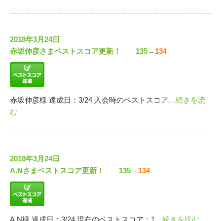
2018年3月24日
赤坂伸彦さまベストスコア更新！
135→
134
赤坂伸彦様 達成日：3/24 入会時のベストスコア
…続きを読
む
2018年3月24日
A.Nさまベストスコア更新！
135→
134
A.N様 達成日：3/24 現在のベストスコア：1
…続きを読む