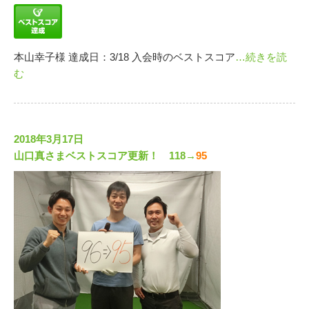
本山幸子様 達成日：3/18 入会時のベストスコア
…続きを読
む
2018年3月17日
山口真さまベストスコア更新！
118→
95