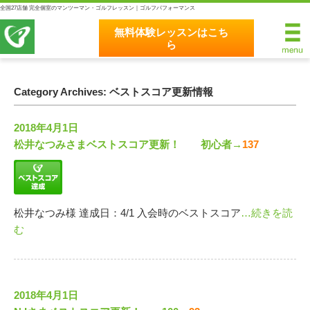
全国27店舗 完全個室のマンツーマン・ゴルフレッスン｜ゴルフパフォーマンス
無料体験レッスンはこち
ら
無料体験レッスンはこちら
ホーム
Category Archives:
ベストスコア更新情報
ゴルフパフォーマンスの8つのこだわり
2018年4月1日
松井なつみさまベストスコア更新！
初心者→
137
完全個室マンツーマンレッスン
統一されたレッスン理論
松井なつみ様 達成日：4/1 入会時のベストスコア
最新のスイング解析システム
…続きを読
む
独自のコースティーチング
クラブフィッティングの５つのこだわり
2018年4月1日
全額返金保証