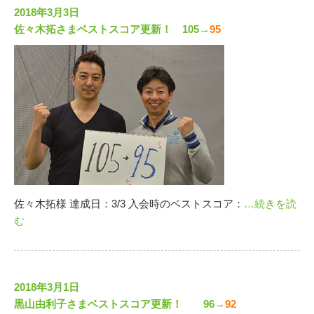
2018年3月3日
佐々木拓さまベストスコア更新！
105→
95
佐々木拓様 達成日：3/3 入会時のベストスコア：
…続きを読
む
2018年3月1日
黒山由利子さまベストスコア更新！
96→
92