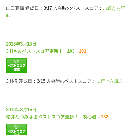
山口真様 達成日：3/17 入会時のベストスコア：
…続きを読
む
2018年3月15日
J.Hさまベストスコア更新！
103→
101
J.H様 達成日：3/15 入会時のベストスコア：
…続きを読む
2018年3月15日
松井なつみさまベストスコア更新！
初心者→
152