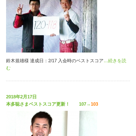
鈴木規雄様 達成日：2/17 入会時のベストスコア
…続きを読
む
2018年2月17日
本多聡さまベストスコア更新！
107→
103