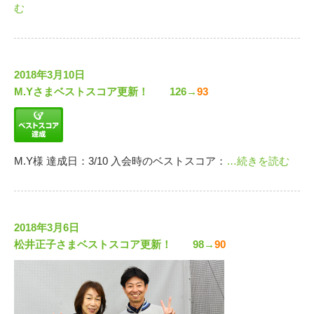
む
2018年3月10日
M.Yさまベストスコア更新！
126→
93
M.Y様 達成日：3/10 入会時のベストスコア：
…続きを読む
2018年3月6日
松井正子さまベストスコア更新！
98→
90