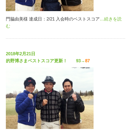
門脇由美様 達成日：2/21 入会時のベストスコア
…続きを読
む
2018年2月21日
的野博さまベストスコア更新！
93→
87