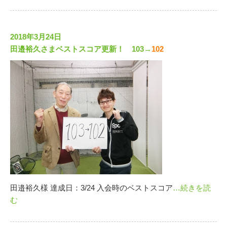
2018年3月24日
田邉裕久さまベストスコア更新！
103→
102
田邉裕久様 達成日：3/24 入会時のベストスコア
…続きを読
む