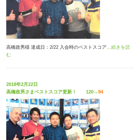
高橋政男様 達成日：2/22 入会時のベストスコア
…続きを読
む
2018年2月22日
高橋政男さまベストスコア更新！
120→
94