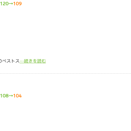
120→
109
でのベストス
…続きを読む
108→
104