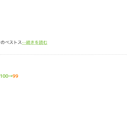
でのベストス
…続きを読む
100→
99