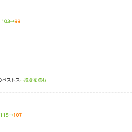
！
103→
99
でのベストス
…続きを読む
115→
107