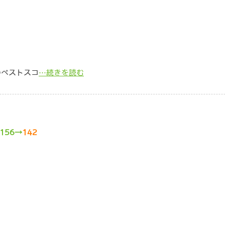
のベストスコ
…続きを読む
156→
142