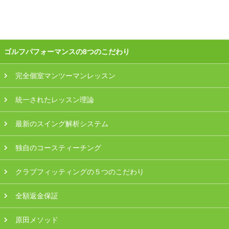
プラン・料金
店舗一覧
ゴルフパフォーマンスの8つのこだわり
東京
完全個室マンツーマンレッスン
関東（神奈川・埼玉・千葉）
統一されたレッスン理論
中部（静岡・愛知）
最新のスイング解析システム
関西（大阪・兵庫・滋賀）
独自のコースティーチング
受講生の声
クラブフィッティングの５つのこだわり
よくある質問
全額返金保証
採用情報
原田メソッド