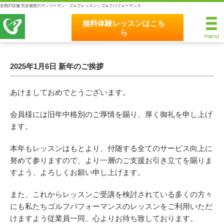
全国27店舗 完全個室のマンツーマン・ゴルフレッスン｜ゴルフパフォーマンス
無料体験レッスンはこち
ら
無料体験レッスンはこちら
ホーム
2025年1月6日 新年のご挨拶
ゴルフパフォーマンスの8つのこだわり
あけましておめでとうございます。
完全個室マンツーマンレッスン
会員様には旧年中格別のご厚情を賜り、厚く御礼を申し上げ
ます。
統一されたレッスン理論
本年もレッスンはもとより、付随する全てのサービス向上に
最新のスイング解析システム
努めて参りますので、
より一層のご支援お引き立てを賜りま
すよう、よろしくお願い申し上げます。
独自のコースティーチング
また、これからレッスンご受講を検討されている多くの方々
クラブフィッティングの５つのこだわり
にも
私たちゴルフパフォーマンスのレッスンをご利用いただ
けますよう
従業員一同、心よりお待ち致しております。
全額返金保証