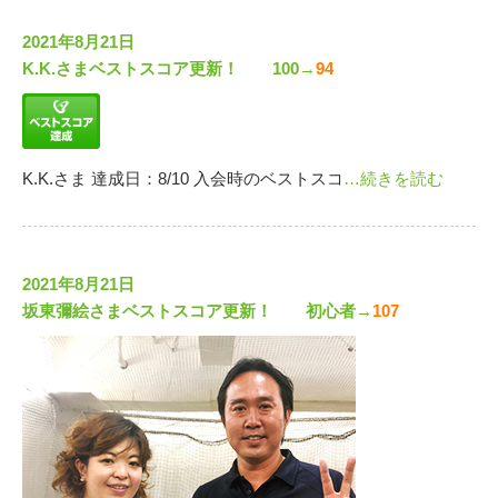
2021年8月21日
K.K.さまベストスコア更新！
100→
94
K.K.さま 達成日：8/10 入会時のベストスコ
…続きを読む
2021年8月21日
坂東彌絵さまベストスコア更新！
初心者→
107