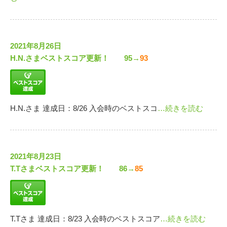
2021年8月26日
H.N.さまベストスコア更新！
95→
93
H.N.さま 達成日：8/26 入会時のベストスコ
…続きを読む
2021年8月23日
T.Tさまベストスコア更新！
86→
85
T.Tさま 達成日：8/23 入会時のベストスコア
…続きを読む