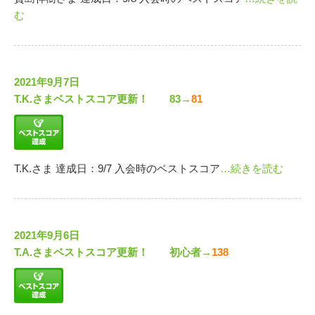
む
2021年9月7日
T.K.さまベストスコア更新！
83→
81
T.K.さま 達成日：9/7 入会時のベストスコア
…続きを読む
2021年9月6日
T.A.さまベストスコア更新！
初心者→
138