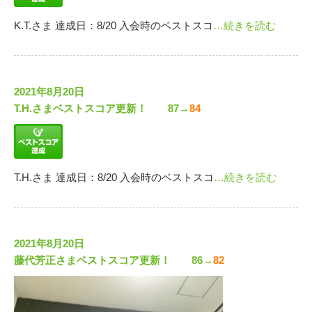
K.T.さま 達成日：8/20 入会時のベストスコ
…続きを読む
2021年8月20日
T.H.さまベストスコア更新！
87→
84
T.H.さま 達成日：8/20 入会時のベストスコ
…続きを読む
2021年8月20日
藤代芳正さまベストスコア更新！
86→
82