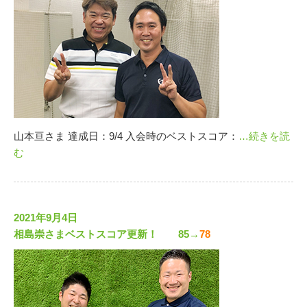
山本亘さま 達成日：9/4 入会時のベストスコア：
…続きを読
む
2021年9月4日
相島崇さまベストスコア更新！
85→
78