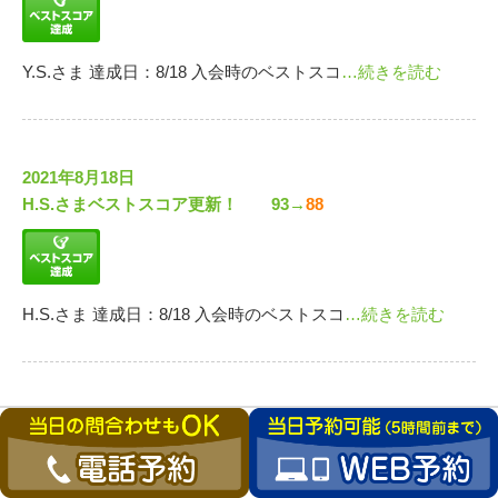
Y.S.さま 達成日：8/18 入会時のベストスコ
…続きを読む
2021年8月18日
H.S.さまベストスコア更新！
93→
88
H.S.さま 達成日：8/18 入会時のベストスコ
…続きを読む
2021年8月18日
K.Y.さまベストスコア更新！
100→
92