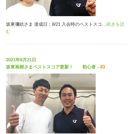
坂東彌絵さま 達成日：8/21 入会時のベストスコ
…続きを読
む
2021年8月21日
坂東裕樹さまベストスコア更新！
初心者→
83