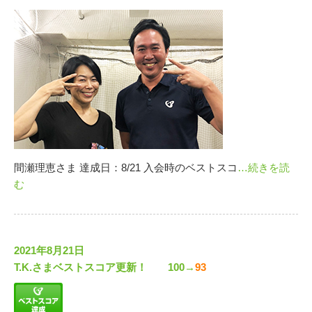
間瀬理恵さま 達成日：8/21 入会時のベストスコ
…続きを読
む
2021年8月21日
T.K.さまベストスコア更新！
100→
93