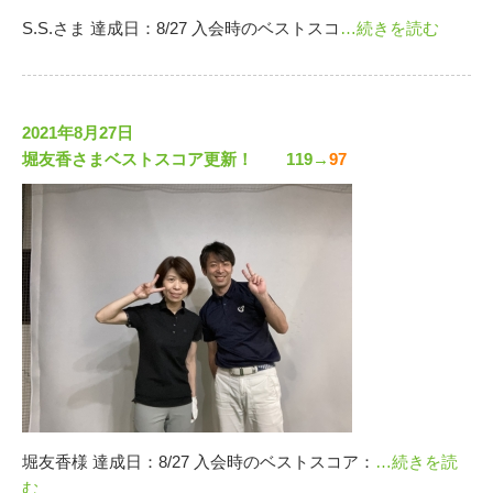
S.S.さま 達成日：8/27 入会時のベストスコ
…続きを読む
2021年8月27日
堀友香さまベストスコア更新！
119→
97
堀友香様 達成日：8/27 入会時のベストスコア：
…続きを読
む