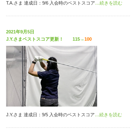
T.A.さま 達成日：9/6 入会時のベストスコア
…続きを読む
2021年9月5日
J.Y.さまベストスコア更新！
115→
100
J.Y.さま 達成日：9/5 入会時のベストスコア
…続きを読む