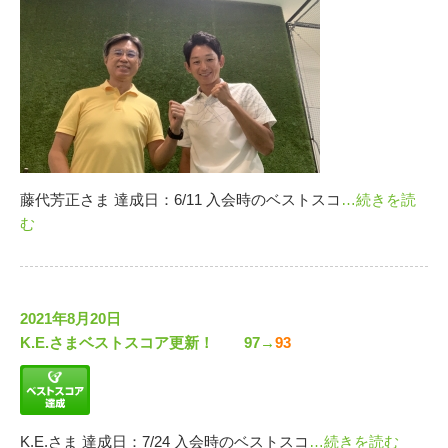
藤代芳正さま 達成日：6/11 入会時のベストスコ
…続きを読
む
2021年8月20日
K.E.さまベストスコア更新！
97→
93
K.E.さま 達成日：7/24 入会時のベストスコ
…続きを読む