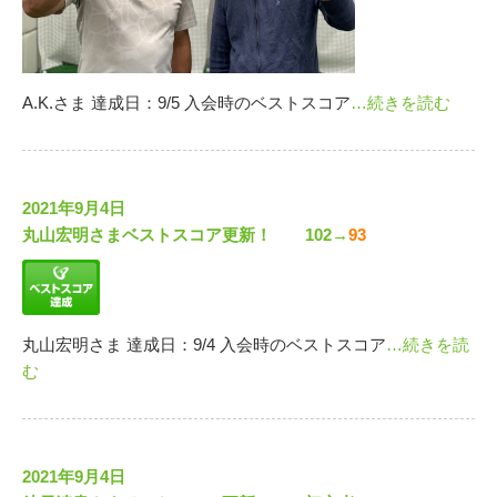
A.K.さま 達成日：9/5 入会時のベストスコア
…続きを読む
2021年9月4日
丸山宏明さまベストスコア更新！
102→
93
丸山宏明さま 達成日：9/4 入会時のベストスコア
…続きを読
む
2021年9月4日