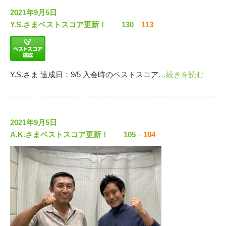
2021年9月5日
Y.S.さまベストスコア更新！
130→
113
Y.S.さま 達成日：9/5 入会時のベストスコア
…続きを読む
2021年9月5日
A.K.さまベストスコア更新！
105→
104