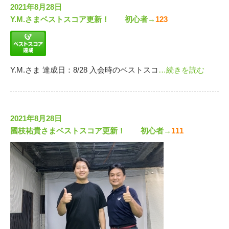
2021年8月28日
Y.M.さまベストスコア更新！
初心者→
123
Y.M.さま 達成日：8/28 入会時のベストスコ
…続きを読む
2021年8月28日
國枝祐貴さまベストスコア更新！
初心者→
111