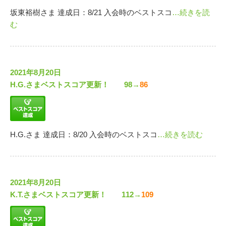
坂東裕樹さま 達成日：8/21 入会時のベストスコ
…続きを読
む
2021年8月20日
H.G.さまベストスコア更新！
98→
86
H.G.さま 達成日：8/20 入会時のベストスコ
…続きを読む
2021年8月20日
K.T.さまベストスコア更新！
112→
109