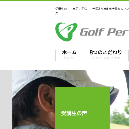
受講生の声 鳥居祐子様 -｜全国27店舗 完全個室の
ス
ホーム
8つのこだわり
HOME
8 Uniquw Qualities
受講生の声