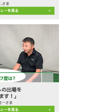
N.さま
ューを見る
への出場を
ます！」
浩一さま
ューを見る