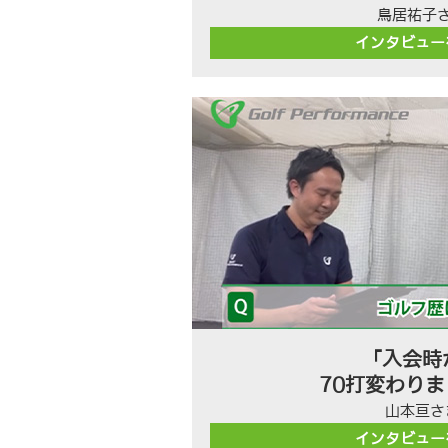
鳥居祐子
インタビュー
「入会時
70打変わり
山本亘さ
インタビュー