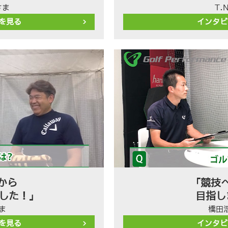
さま
T.
を見る
インタビ
から
「競技
ました！」
目指し
ま
橋田
を見る
インタビ