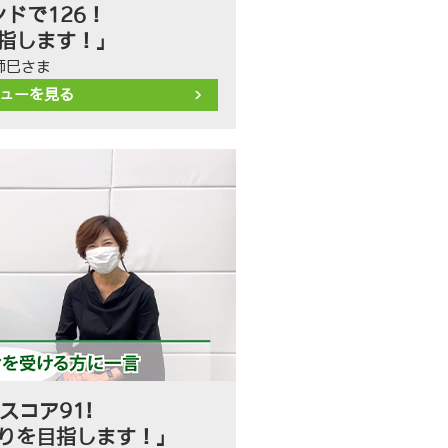
ドで126！
目指します！」
師巳さま
ューを見る
スコア91!
切りを目指します！」