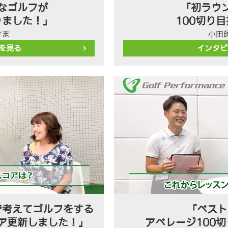
なゴルフが
「初ラウン
りました！」
100切り
さま
小田
を見る
インタビ
で考えてゴルフをする
「ベスト
ア更新しました！」
アベレージ100