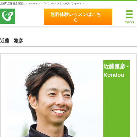
全国27店舗 完全個室のマンツーマン・ゴルフレッスン｜ゴルフパフォーマンス
無料体験レッスンはこち
ら
無料体験レッスンはこちら
ホーム
近藤 雅彦
ゴルフパフォーマンスの8つのこだわり
近藤雅彦 -
完全個室マンツーマンレッスン
Kondou
統一されたレッスン理論
最新のスイング解析システム
独自のコースティーチング
クラブフィッティングの５つのこだわり
全額返金保証