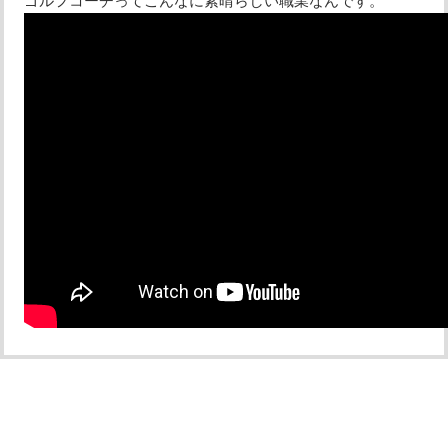
ゴルフコーチってこんなに素晴らしい職業なんです。
プラン・料金
店舗一覧
東京
関東（神奈川・埼玉・千葉）
中部（静岡・愛知）
関西（大阪・兵庫・滋賀）
受講生の声
よくある質問
採用情報