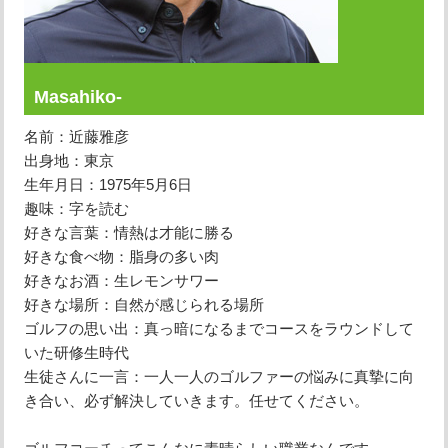
原田メソッド
エゴスキューメソッド
Masahiko-
レッスン内容
名前：近藤雅彦
出身地：東京
生年月日：1975年5月6日
ゴルフが楽しみたい（初心者）
趣味：字を読む
短期間での上達（初心者）
好きな言葉：情熱は才能に勝る
好きな食べ物：脂身の多い肉
シングルを目指したい（中・上級者）
好きなお酒：生レモンサワー
好きな場所：自然が感じられる場所
飛距離アップしたい
ゴルフの思い出：真っ暗になるまでコースをラウンドして
いた研修生時代
自分に合うクラブが欲しい
生徒さんに一言：一人一人のゴルファーの悩みに真摯に向
き合い、必ず解決していきます。任せてください。
法人向けプラン